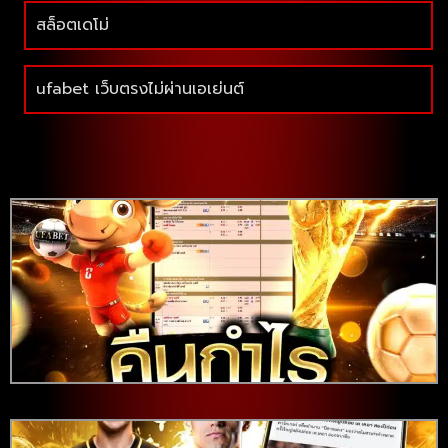
สล็อตเดโม่
ufabet เว็บตรงไม่ผ่านเอเย่นต์