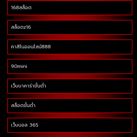
168สล็อต
สล็อตz16
คาสิโนออนไลน์888
90mini
เว็บบาคาร่าขั้นต่ํา
สล็อตขั้นต่ำ
เว็บบอล 365