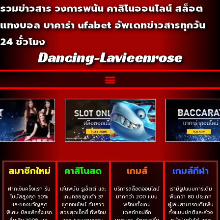
รวมข่าวสาร วงการพนัน คาสิโนออนไลน์ สล็อต
แทงบอล
บาคาร่า ufabet
อัพเดทข่าวสารทุกวัน
24 ชั่วโมง
Dancing-Lavieenrose
สมาชิกใหม่
คาสิโนสด
เกมส์
เกมส์กีฬา
ฝากเงินครั้งแรก รับ
เล่นพนัน รูเล็ตต์ และ
บริการสล๊อตออนไลน์
เรามีรูปแบบการเดิม
โบนัสสูงสุด 50%
เกมทอยลูกเต๋า 37
มากกว่า 200 แบบ
พันกว่า 80 ประเภท
และของขวัญสุด
ชุดออนไลน์ กับสาว
พร้อมทั้งเกม
ผู้เล่นสามารถเดิมพัน
พิเศษ บิลแพ้ครั้งแรก
สวยสุดเซ็กซี่ ที่พร้อม
เดสก์ทอปอีก
ทั้งแบบปกติและล่วง