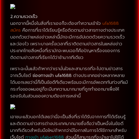
2.ความรวดเร็ว
นอกจากนี้หนึ่งในสิ่งที่เราเองก็จะต้องทำความเข้าใจ
ufa1688
สมัคร
คือการที่เราได้เรียนรู้หรือติดตามข่าวสารทางต่างประเทศ
บอกด้วยว่าแหล่งข่าวเหล่านี้มักจะมีการอัปเดตด้วยความรวดเร็ว
และว่องไว เพราะบางครั้งเวลาที่เราติดตามข่าวสารในแหล่งข่าว
ประเทศไทยสิ่งหนึ่งที่เรามักจะพบเจอก็คือปัญหาเรื่องของการ
ติดตามข่าวสารที่เรียกได้ว่าช้ามากทีเดียว
เพราะฉะนั้นแล้วถ้าหากว่าเรามั่นใจและสามารถที่จะไปตามข่าวสาร
จากเว็บไซต์
ช่องทางเข้า ufa1688
ต่างประเทศอย่างหลากหลาย
ได้บอกเลยว่านี่ก็เป็นข้อดีทีเดียวพร้อมจะมีการอัพเดททันท่วงทีแม้
กระทั่งของผมอยู่ก็จะมีบทความมากมายที่ถูกทำออกมาเพื่อให้
รองรับในส่วนของความต้องการเหล่านี้
เอาชนะแล้วบอกได้เลยว่านี่จะเป็นสิ่งที่เราได้รับจากการที่ได้เรียนรู้
และติดตามข่าวสารต่างประเทศมากมายซึ่งถือว่าเป็นหนึ่งในข้อดี
มากทีเดียวสำหรับมือใหม่ถ้าหากว่ามีโอกาสในการได้ใช้ภาษาสำหรับ
เว็บไซต์
ทางเข้า ufabet1688
ส่วนนี้ก็สามารถที่จะนำเอาไปใช้ได้