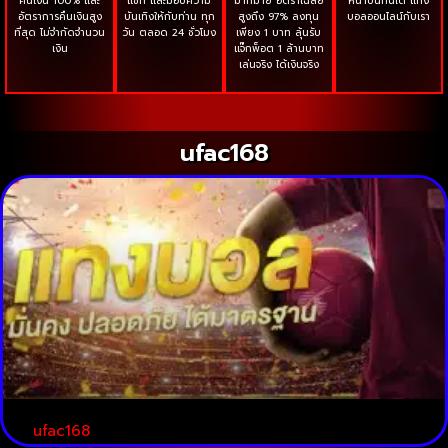
คืนเงิน 100% และ
แชท และมอบความ
มากมาย อัตราเฉลี่ย
หน้าปนกันได้ แทง
อัตราการคืนเงินสูง
บันเทิงให้กับท่าน ทุก
สูงถึง 97% ลงทุน
บอลออนไลน์กับเรา
ที่สุด ไม่จำกัดจำนวน
วัน ตลอด 24 ชั่วโมง
เพียง 1 บาท ลุ้นรับ
เงิน
แจ๊กพ็อต 1 ล้านบาท
เล่นจริง ได้เงินจริง
ufac168
ufac168