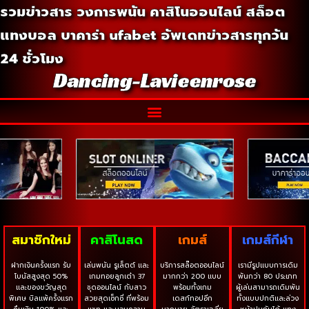
รวมข่าวสาร วงการพนัน คาสิโนออนไลน์ สล็อต
แทงบอล
บาคาร่า ufabet
อัพเดทข่าวสารทุกวัน
24 ชั่วโมง
Dancing-Lavieenrose
สมาชิกใหม่
คาสิโนสด
เกมส์
เกมส์กีฬา
ฝากเงินครั้งแรก รับ
เล่นพนัน รูเล็ตต์ และ
บริการสล๊อตออนไลน์
เรามีรูปแบบการเดิม
โบนัสสูงสุด 50%
เกมทอยลูกเต๋า 37
มากกว่า 200 แบบ
พันกว่า 80 ประเภท
และของขวัญสุด
ชุดออนไลน์ กับสาว
พร้อมทั้งเกม
ผู้เล่นสามารถเดิมพัน
พิเศษ บิลแพ้ครั้งแรก
สวยสุดเซ็กซี่ ที่พร้อม
เดสก์ทอปอีก
ทั้งแบบปกติและล่วง