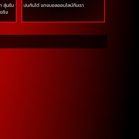
 ลุ้นรับ
ปนกันได้ แทงบอลออนไลน์กับเรา
นจริง