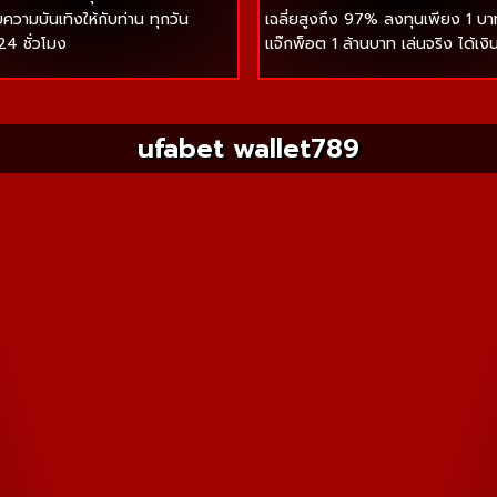
วามบันเทิงให้กับท่าน ทุกวัน
เฉลี่ยสูงถึง 97% ลงทุนเพียง 1 บาท
4 ชั่วโมง
แจ๊กพ็อต 1 ล้านบาท เล่นจริง ได้เงิ
ufabet wallet789