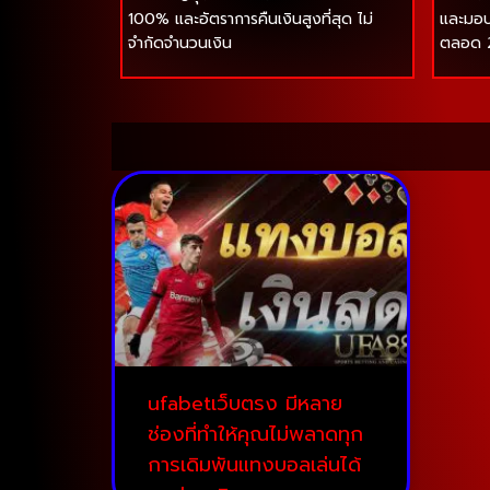
100% และอัตราการคืนเงินสูงที่สุด ไม่
และมอบค
จำกัดจำนวนเงิน
ตลอด 2
ufabetเว็บตรง มีหลาย
ช่องที่ทำให้คุณไม่พลาดทุก
การเดิมพันแทงบอลเล่นได้