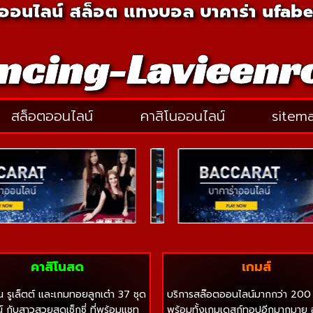
โนออนไลน์ สล็อต แทงบอล
บาคาร่า ufabe
ncing-Lavieenr
สล็อตออนไลน์
คาสิโนออนไลน์
sitem
คาสิโนสด
เกมส์
น รูเล็ตต์ และเกมทอยลูกเต๋า 37 ชุด
บริการสล๊อตออนไลน์มากกว่า 200
 กับสาวสวยสุดเซ็กซี่ ที่พร้อมแชท
พร้อมทั้งเกมเดสก์ทอปอีกมากมาย 