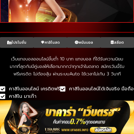
ตื่นเต้นไปกับบาคาร่าในรูป
แบบใหม่
สัมผัสประสบการณ์คาสิโนสดที่ทันสมัยในรูปแบบ
โปรโมชั่น
คาสิโนสด
พนันบอล
สลีอต
ใหม่บน มือถือ และ คอมพิวเตอร์ได้แล้ว
เว็บแทงบอลออนไลน์ขั้นต่ำ 10 บาท แทงบอล ที่ได้รับความนิยม
PLAY
มากที่สุดกับมีคู่บอลให้เลือกมากกว่าทุกเจ้าในตลาด สมัครวันนี้รับ
ฟรีเครดิต ไม่ต้องลุ้น ผ่านระบบAuto ใช้เวลาไม่เกิน 3 วินาที
คาสิโนออนไลน์ เครดิตฟรี
คาสิโนออนไลน์ได้เงินจริง มือถือ
คาสิโน มาเก๊า