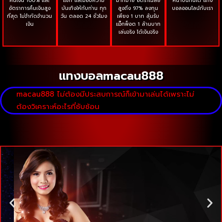
คืนเงิน 100% และ
แชท และมอบความ
มากมาย อัตราเฉลี่ย
หน้าปนกันได้ แทง
อัตราการคืนเงินสูง
บันเทิงให้กับท่าน ทุก
สูงถึง 97% ลงทุน
บอลออนไลน์กับเรา
ที่สุด ไม่จำกัดจำนวน
วัน ตลอด 24 ชั่วโมง
เพียง 1 บาท ลุ้นรับ
เงิน
แจ๊กพ็อต 1 ล้านบาท
เล่นจริง ได้เงินจริง
แทงบอลmacau888
macau888 ไม่ต้องมีประสบการณ์ก็เข้ามาเล่นได้เพราะไม่
ต้องวิเคราะห์อะไรที่ซับซ้อน