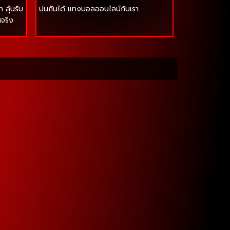
 ลุ้นรับ
ปนกันได้ แทงบอลออนไลน์กับเรา
นจริง