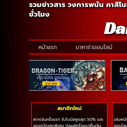
รวมข่าวสาร วงการพนัน คาสิ
ชั่วโมง
Da
หน้าแรก
บาคาร่าออนไลน์
สมาชิกใหม่
ฝากเงินครั้งแรก รับโบนัสสูงสุด 50% และ
เล่นพนั
ของขวัญสุดพิเศษ บิลแพ้ครั้งแรกคืนเงิน
ออนไลน์