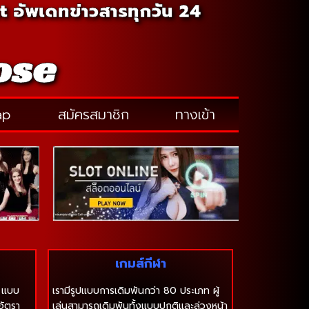
t
อัพเดทข่าวสารทุกวัน 24
ose
ap
สมัครสมาชิก
ทางเข้า
เกมส์กีฬา
 แบบ
เรามีรูปแบบการเดิมพันกว่า 80 ประเภท ผู้
อัตรา
เล่นสามารถเดิมพันทั้งแบบปกติและล่วงหน้า