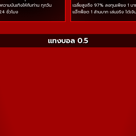
วามบันเทิงให้กับท่าน ทุกวัน
เฉลี่ยสูงถึง 97% ลงทุนเพียง 1 บาท
4 ชั่วโมง
แจ๊กพ็อต 1 ล้านบาท เล่นจริง ได้เงิ
แทงบอล 0.5