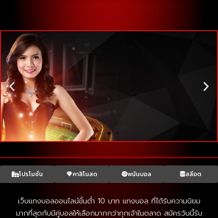
ตื่นเต้นไปกับบาคาร่าในรูป
แบบใหม่
สัมผัสประสบการณ์คาสิโนสดที่ทันสมัยในรูปแบบ
ใหม่บน มือถือ และ คอมพิวเตอร์ได้แล้ว
PLAY
โปรโมชั่น
คาสิโนสด
พนันบอล
สลีอต
เว็บแทงบอลออนไลน์ขั้นต่ำ 10 บาท แทงบอล ที่ได้รับความนิยม
มากที่สุดกับมีคู่บอลให้เลือกมากกว่าทุกเจ้าในตลาด สมัครวันนี้รับ