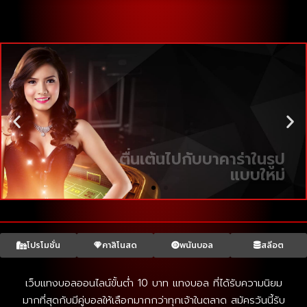
ตื่นเต้นไปกับบาคาร่าในรูป
แบบใหม่
สัมผัสประสบการณ์คาสิโนสดที่ทันสมัยในรูปแบบ
ใหม่บน มือถือ และ คอมพิวเตอร์ได้แล้ว
PLAY
โปรโมชั่น
คาสิโนสด
พนันบอล
สลีอต
เว็บแทงบอลออนไลน์ขั้นต่ำ 10 บาท แทงบอล ที่ได้รับความนิยม
มากที่สุดกับมีคู่บอลให้เลือกมากกว่าทุกเจ้าในตลาด สมัครวันนี้รับ