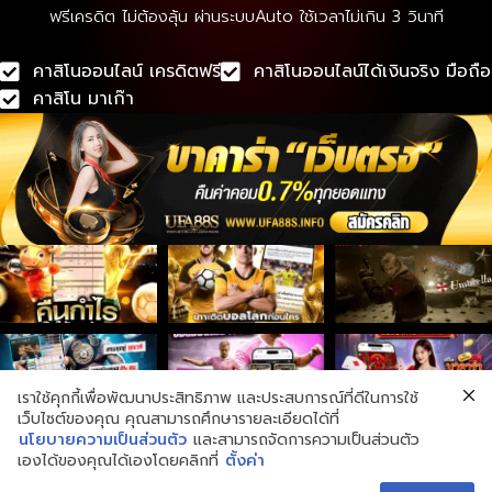
ฟรีเครดิต ไม่ต้องลุ้น ผ่านระบบAuto ใช้เวลาไม่เกิน 3 วินาที
คาสิโนออนไลน์ เครดิตฟรี
คาสิโนออนไลน์ได้เงินจริง มือถือ
คาสิโน มาเก๊า
เราใช้คุกกี้เพื่อพัฒนาประสิทธิภาพ และประสบการณ์ที่ดีในการใช้
เว็บไซต์ของคุณ คุณสามารถศึกษารายละเอียดได้ที่
นโยบายความเป็นส่วนตัว
และสามารถจัดการความเป็นส่วนตัว
เองได้ของคุณได้เองโดยคลิกที่
ตั้งค่า