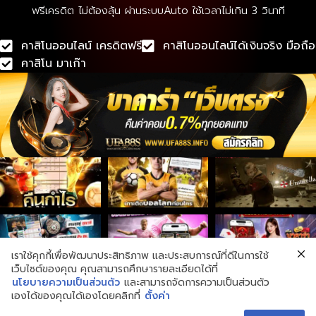
ฟรีเครดิต ไม่ต้องลุ้น ผ่านระบบAuto ใช้เวลาไม่เกิน 3 วินาที
คาสิโนออนไลน์ เครดิตฟรี
คาสิโนออนไลน์ได้เงินจริง มือถือ
คาสิโน มาเก๊า
เราใช้คุกกี้เพื่อพัฒนาประสิทธิภาพ และประสบการณ์ที่ดีในการใช้
เว็บไซต์ของคุณ คุณสามารถศึกษารายละเอียดได้ที่
นโยบายความเป็นส่วนตัว
และสามารถจัดการความเป็นส่วนตัว
เองได้ของคุณได้เองโดยคลิกที่
ตั้งค่า