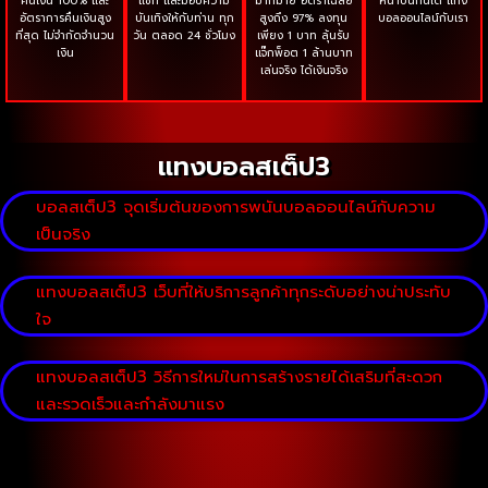
คืนเงิน 100% และ
แชท และมอบความ
มากมาย อัตราเฉลี่ย
หน้าปนกันได้ แทง
อัตราการคืนเงินสูง
บันเทิงให้กับท่าน ทุก
สูงถึง 97% ลงทุน
บอลออนไลน์กับเรา
ที่สุด ไม่จำกัดจำนวน
วัน ตลอด 24 ชั่วโมง
เพียง 1 บาท ลุ้นรับ
เงิน
แจ๊กพ็อต 1 ล้านบาท
เล่นจริง ได้เงินจริง
แทงบอลสเต็ป3
บอลสเต็ป3 จุดเริ่มต้นของการพนันบอลออนไลน์กับความ
เป็นจริง
แทงบอลสเต็ป3 เว็บที่ให้บริการลูกค้าทุกระดับอย่างน่าประทับ
ใจ
แทงบอลสเต็ป3 วิธีการใหม่ในการสร้างรายได้เสริมที่สะดวก
และรวดเร็วและกำลังมาแรง