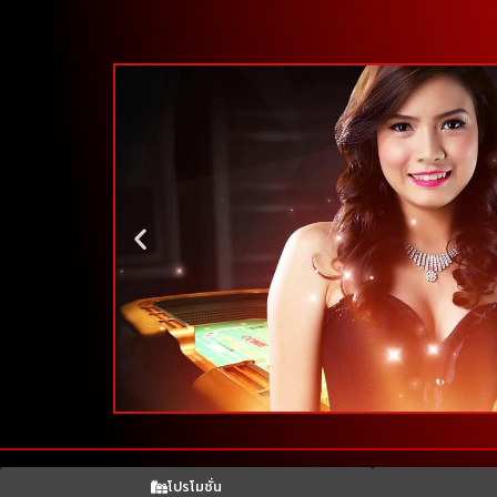
 0.6
ร รูเล็ต
PLAY
โปรโมชั่น