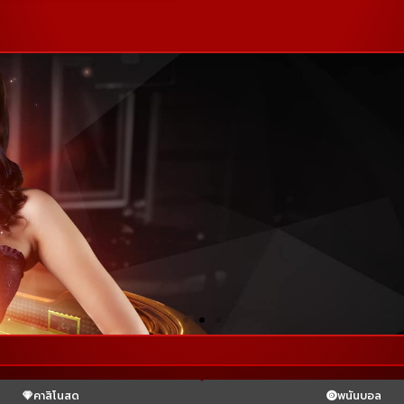
ตื่นเต้นไปกั
สัมผัสประสบการณ์คาสิโนสดที่ทันสมัยในรูปแ
คาสิโนสด
พนันบอล