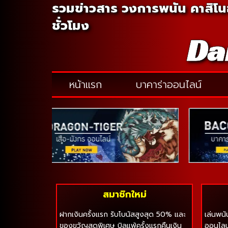
รวมข่าวสาร วงการพนัน คาสิ
ชั่วโมง
Da
หน้าแรก
บาคาร่าออนไลน์
สมาชิกใหม่
ฝากเงินครั้งแรก รับโบนัสสูงสุด 50% และ
เล่นพนั
ของขวัญสุดพิเศษ บิลแพ้ครั้งแรกคืนเงิน
ออนไลน์