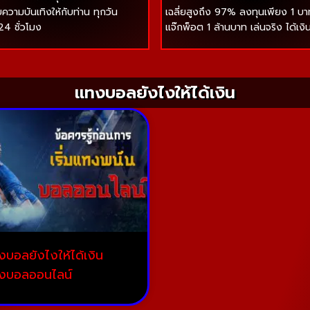
วามบันเทิงให้กับท่าน ทุกวัน
เฉลี่ยสูงถึง 97% ลงทุนเพียง 1 บาท
4 ชั่วโมง
แจ๊กพ็อต 1 ล้านบาท เล่นจริง ได้เงิ
แทงบอลยังไงให้ได้เงิน
งบอลยังไงให้ได้เงิน
งบอลออนไลน์