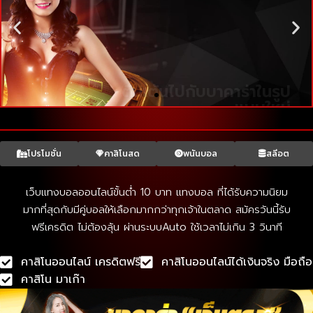
ตื่นเต้นไปกับบาคาร่าในรูป
แบบใหม่
สัมผัสประสบการณ์คาสิโนสดที่ทันสมัยในรูปแบบ
ใหม่บน มือถือ และ คอมพิวเตอร์ได้แล้ว
PLAY
โปรโมชั่น
คาสิโนสด
พนันบอล
สลีอต
เว็บแทงบอลออนไลน์ขั้นต่ำ 10 บาท แทงบอล ที่ได้รับความนิยม
มากที่สุดกับมีคู่บอลให้เลือกมากกว่าทุกเจ้าในตลาด สมัครวันนี้รับ
ฟรีเครดิต ไม่ต้องลุ้น ผ่านระบบAuto ใช้เวลาไม่เกิน 3 วินาที
คาสิโนออนไลน์ เครดิตฟรี
คาสิโนออนไลน์ได้เงินจริง มือถือ
คาสิโน มาเก๊า