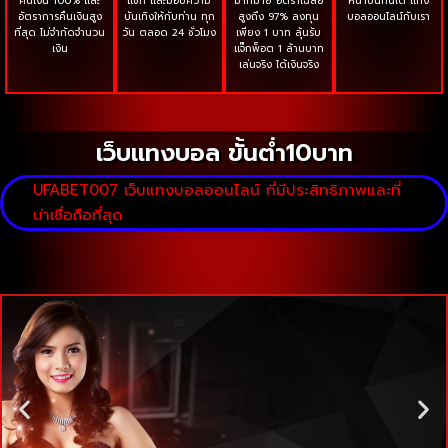
คืนเงิน 100% และ
แชท และมอบความ
มากมาย อัตราเฉลี่ย
หน้าปนกันได้ แทง
อัตราการคืนเงินสูง
บันเทิงให้กับท่าน ทุก
สูงถึง 97% ลงทุน
บอลออนไลน์กับเรา
ที่สุด ไม่จำกัดจำนวน
วัน ตลอด 24 ชั่วโมง
เพียง 1 บาท ลุ้นรับ
เงิน
แจ๊กพ็อต 1 ล้านบาท
เล่นจริง ได้เงินจริง
เว็บแทงบอล ขั้นต่ำ10บาท
UFABET007 เว็บแทงบอลออนไลน์ ที่มีประสิทธิภาพและที่
น่าเชื่อถือที่สุด
ตื่นเต้นไปกับบาคาร่าในรูป
แบบใหม่