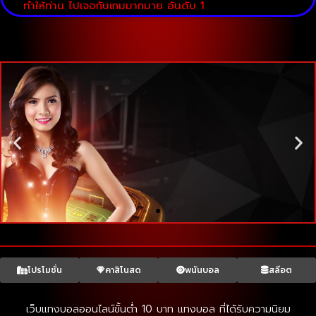
ทำให้ท่าน ไปเจอกับเกมมากมาย อันดับ 1
ตื่นเต้นไปกับบาคาร่าในรูป
แบบใหม่
สัมผัสประสบการณ์คาสิโนสดที่ทันสมัยในรูปแบบ
ใหม่บน มือถือ และ คอมพิวเตอร์ได้แล้ว
PLAY
โปรโมชั่น
คาสิโนสด
พนันบอล
สลีอต
เว็บแทงบอลออนไลน์ขั้นต่ำ 10 บาท แทงบอล ที่ได้รับความนิยม