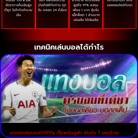
คืนเงิน 100% และ
แชท และมอบความ
มากมาย อัตราเฉลี่ย
หน้าปนกันได้ แทง
อัตราการคืนเงินสูง
บันเทิงให้กับท่าน ทุก
สูงถึง 97% ลงทุน
บอลออนไลน์กับเรา
ที่สุด ไม่จำกัดจำนวน
วัน ตลอด 24 ชั่วโมง
เพียง 1 บาท ลุ้นรับ
เงิน
แจ๊กพ็อต 1 ล้านบาท
เล่นจริง ได้เงินจริง
เทคนิคเล่นบอลได้กำไร
เทคนิคเล่นบอลได้กำไร เว็บพนันยูฟ่า อันดับ 1 ของไทย