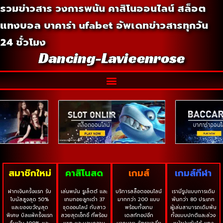
รวมข่าวสาร วงการพนัน คาสิโนออนไลน์ สล็อต
แทงบอล
บาคาร่า ufabet
อัพเดทข่าวสารทุกวัน
24 ชั่วโมง
Dancing-Lavieenrose
สมาชิกใหม่
คาสิโนสด
เกมส์
เกมส์กีฬา
ฝากเงินครั้งแรก รับ
เล่นพนัน รูเล็ตต์ และ
บริการสล๊อตออนไลน์
เรามีรูปแบบการเดิม
โบนัสสูงสุด 50%
เกมทอยลูกเต๋า 37
มากกว่า 200 แบบ
พันกว่า 80 ประเภท
และของขวัญสุด
ชุดออนไลน์ กับสาว
พร้อมทั้งเกม
ผู้เล่นสามารถเดิมพัน
พิเศษ บิลแพ้ครั้งแรก
สวยสุดเซ็กซี่ ที่พร้อม
เดสก์ทอปอีก
ทั้งแบบปกติและล่วง