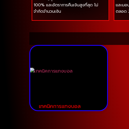
100% และอัตราการคืนเงินสูงที่สุด ไม่
และมอบค
จำกัดจำนวนเงิน
ตลอด 2
เทคนิคการแทงบอล