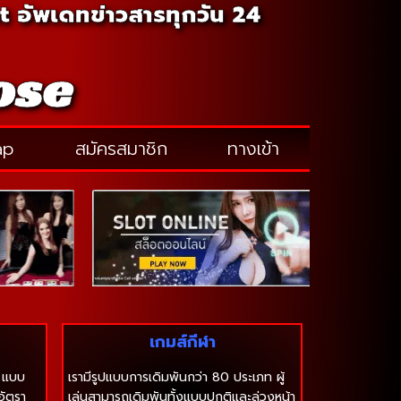
t
อัพเดทข่าวสารทุกวัน 24
ose
ap
สมัครสมาชิก
ทางเข้า
เกมส์กีฬา
 แบบ
เรามีรูปแบบการเดิมพันกว่า 80 ประเภท ผู้
อัตรา
เล่นสามารถเดิมพันทั้งแบบปกติและล่วงหน้า