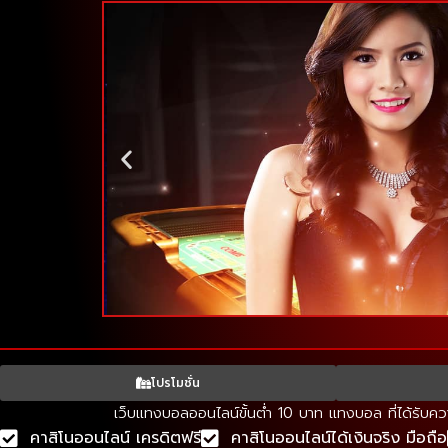
 0.6
ร รูเล็ต
PLAY
โปรโมชั่น
เว็บแทงบอลออนไลน์ขั้นต่ำ 10 บาท แทงบอล ที่ได้รับความน
คาสิโนออนไลน์ เครดิตฟรี
คาสิโนออนไลน์ได้เงินจริง มือถือ