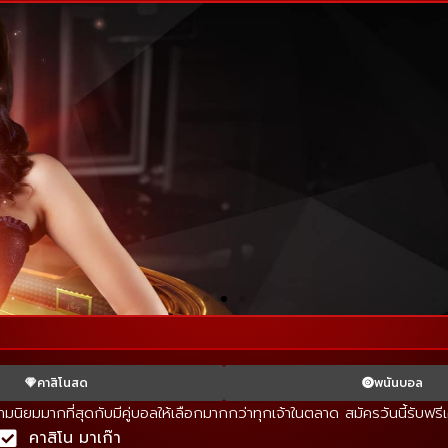
ตื่นเต้นไปกั
สัมผัสประสบการณ์คาสิโนสดที่ทันสมัยในรูปแ
คาสิโนสด
พนันบอล
ิยมมากที่สุดกับมีคู่บอลให้เลือกมากกว่าทุกเจ้าในตลาด สมัครวันนี้รับฟรีเ
คาสิโน มาเก๊า