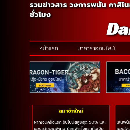
รวมข่าวสาร วงการพนัน คาสิ
ชั่วโมง
Da
หน้าแรก
บาคาร่าออนไลน์
สมาชิกใหม่
ฝากเงินครั้งแรก รับโบนัสสูงสุด 50% และ
เล่นพนั
ของขวัญสุดพิเศษ บิลแพ้ครั้งแรกคืนเงิน
ออนไลน์