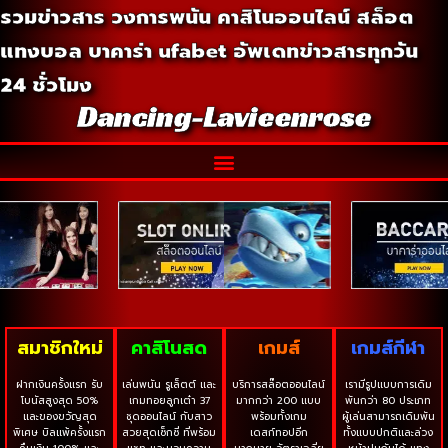
รวมข่าวสาร วงการพนัน คาสิโนออนไลน์ สล็อต
แทงบอล
บาคาร่า ufabet
อัพเดทข่าวสารทุกวัน
24 ชั่วโมง
Dancing-Lavieenrose
สมาชิกใหม่
คาสิโนสด
เกมส์
เกมส์กีฬา
ฝากเงินครั้งแรก รับ
เล่นพนัน รูเล็ตต์ และ
บริการสล๊อตออนไลน์
เรามีรูปแบบการเดิม
โบนัสสูงสุด 50%
เกมทอยลูกเต๋า 37
มากกว่า 200 แบบ
พันกว่า 80 ประเภท
และของขวัญสุด
ชุดออนไลน์ กับสาว
พร้อมทั้งเกม
ผู้เล่นสามารถเดิมพัน
พิเศษ บิลแพ้ครั้งแรก
สวยสุดเซ็กซี่ ที่พร้อม
เดสก์ทอปอีก
ทั้งแบบปกติและล่วง