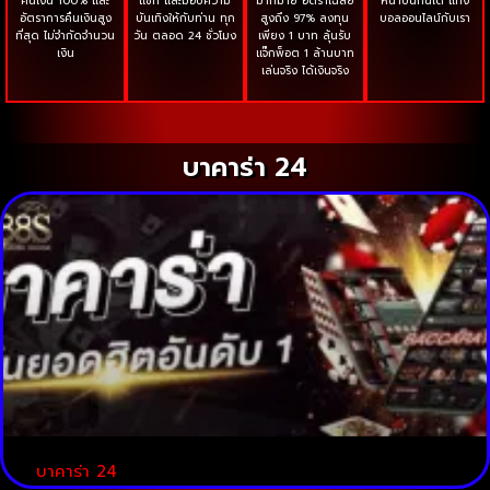
คืนเงิน 100% และ
แชท และมอบความ
มากมาย อัตราเฉลี่ย
หน้าปนกันได้ แทง
อัตราการคืนเงินสูง
บันเทิงให้กับท่าน ทุก
สูงถึง 97% ลงทุน
บอลออนไลน์กับเรา
ที่สุด ไม่จำกัดจำนวน
วัน ตลอด 24 ชั่วโมง
เพียง 1 บาท ลุ้นรับ
เงิน
แจ๊กพ็อต 1 ล้านบาท
เล่นจริง ได้เงินจริง
บาคาร่า 24
บาคาร่า 24