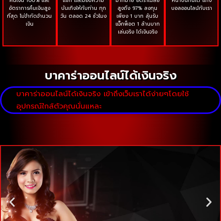
คืนเงิน 100% และ
แชท และมอบความ
มากมาย อัตราเฉลี่ย
หน้าปนกันได้ แทง
อัตราการคืนเงินสูง
บันเทิงให้กับท่าน ทุก
สูงถึง 97% ลงทุน
บอลออนไลน์กับเรา
ที่สุด ไม่จำกัดจำนวน
วัน ตลอด 24 ชั่วโมง
เพียง 1 บาท ลุ้นรับ
เงิน
แจ๊กพ็อต 1 ล้านบาท
เล่นจริง ได้เงินจริง
บาคาร่าออนไลน์ได้เงินจริง
บาคาร่าออนไลน์ได้เงินจริง เข้าถึงเว็บเราได้ง่ายๆโดยใช้
อุปกรณ์ใกล้ตัวคุณนั่นแหละ
ตื่นเต้นไปกับบาคาร่าในรูป
แบบใหม่