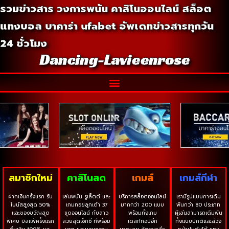
รวมข่าวสาร วงการพนัน คาสิโนออนไลน์ สล็อต
แทงบอล
บาคาร่า ufabet
อัพเดทข่าวสารทุกวัน
24 ชั่วโมง
Dancing-Lavieenrose
สมาชิกใหม่
คาสิโนสด
เกมส์
เกมส์กีฬา
ฝากเงินครั้งแรก รับ
เล่นพนัน รูเล็ตต์ และ
บริการสล๊อตออนไลน์
เรามีรูปแบบการเดิม
โบนัสสูงสุด 50%
เกมทอยลูกเต๋า 37
มากกว่า 200 แบบ
พันกว่า 80 ประเภท
และของขวัญสุด
ชุดออนไลน์ กับสาว
พร้อมทั้งเกม
ผู้เล่นสามารถเดิมพัน
พิเศษ บิลแพ้ครั้งแรก
สวยสุดเซ็กซี่ ที่พร้อม
เดสก์ทอปอีก
ทั้งแบบปกติและล่วง