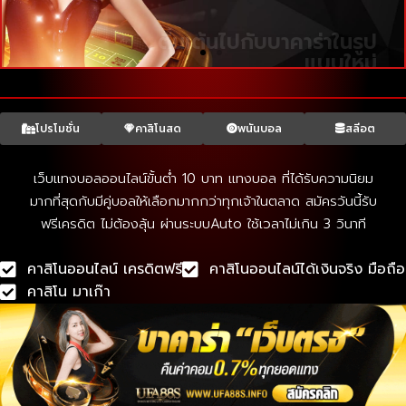
สัมผัสประสบการณ์คาสิโนสดที่ทันสมัยในรูปแบบ
ใหม่บน มือถือ และ คอมพิวเตอร์ได้แล้ว
PLAY
โปรโมชั่น
คาสิโนสด
พนันบอล
สลีอต
เว็บแทงบอลออนไลน์ขั้นต่ำ 10 บาท แทงบอล ที่ได้รับความนิยม
มากที่สุดกับมีคู่บอลให้เลือกมากกว่าทุกเจ้าในตลาด สมัครวันนี้รับ
ฟรีเครดิต ไม่ต้องลุ้น ผ่านระบบAuto ใช้เวลาไม่เกิน 3 วินาที
คาสิโนออนไลน์ เครดิตฟรี
คาสิโนออนไลน์ได้เงินจริง มือถือ
คาสิโน มาเก๊า