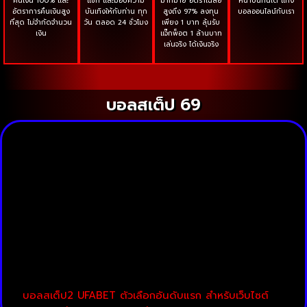
คืนเงิน 100% และ
แชท และมอบความ
มากมาย อัตราเฉลี่ย
หน้าปนกันได้ แทง
อัตราการคืนเงินสูง
บันเทิงให้กับท่าน ทุก
สูงถึง 97% ลงทุน
บอลออนไลน์กับเรา
ที่สุด ไม่จำกัดจำนวน
วัน ตลอด 24 ชั่วโมง
เพียง 1 บาท ลุ้นรับ
เงิน
แจ๊กพ็อต 1 ล้านบาท
เล่นจริง ได้เงินจริง
บอลสเต็ป 69
บอลสเต็ป2 UFABET ตัวเลือกอันดับแรก สำหรับเว็บไซต์