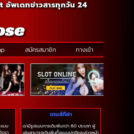
t
อัพเดทข่าวสารทุกวัน 24
ose
ap
สมัครสมาชิก
ทางเข้า
เกมส์กีฬา
 แบบ
เรามีรูปแบบการเดิมพันกว่า 80 ประเภท ผู้
อัตรา
เล่นสามารถเดิมพันทั้งแบบปกติและล่วงหน้า