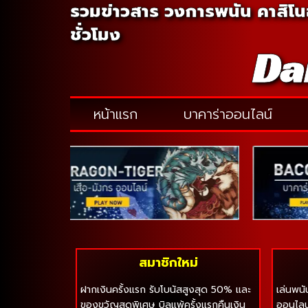
รวมข่าวสาร วงการพนัน คาสิ
ชั่วโมง
Da
หน้าแรก
บาคาร่าออนไลน์
สมาชิกใหม่
ฝากเงินครั้งแรก รับโบนัสสูงสุด 50% และ
เล่นพนั
ของขวัญสุดพิเศษ บิลแพ้ครั้งแรกคืนเงิน
ออนไลน์