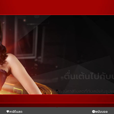
ตื่นเต้นไปกั
สัมผัสประสบการณ์คาสิโนสดที่ทันสมัยในรูปแ
คาสิโนสด
พนันบอล