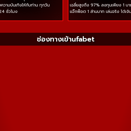
วามบันเทิงให้กับท่าน ทุกวัน
เฉลี่ยสูงถึง 97% ลงทุนเพียง 1 บาท
4 ชั่วโมง
แจ๊กพ็อต 1 ล้านบาท เล่นจริง ได้เงิ
ช่องทางเข้าufabet