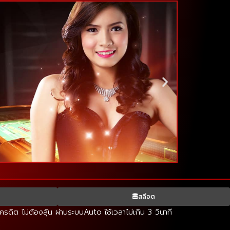
บบาคาร่าในรูปแบบใหม่
บบใหม่บน มือถือ และ คอมพิวเตอร์ได้แล้ว
PLAY
สลีอต
ครดิต ไม่ต้องลุ้น ผ่านระบบAuto ใช้เวลาไม่เกิน 3 วินาที