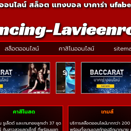
โนออนไลน์ สล็อต แทงบอล
บาคาร่า ufabe
ncing-Lavieenr
สล็อตออนไลน์
คาสิโนออนไลน์
sitem
คาสิโนสด
เกมส์
น รูเล็ตต์ และเกมทอยลูกเต๋า 37 ชุด
บริการสล๊อตออนไลน์มากกว่า 200
 กับสาวสวยสุดเซ็กซี่ ที่พร้อมแชท
พร้อมทั้งเกมเดสก์ทอปอีกมากมาย 