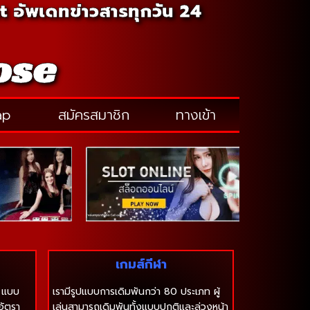
t
อัพเดทข่าวสารทุกวัน 24
ose
ap
สมัครสมาชิก
ทางเข้า
เกมส์กีฬา
 แบบ
เรามีรูปแบบการเดิมพันกว่า 80 ประเภท ผู้
อัตรา
เล่นสามารถเดิมพันทั้งแบบปกติและล่วงหน้า