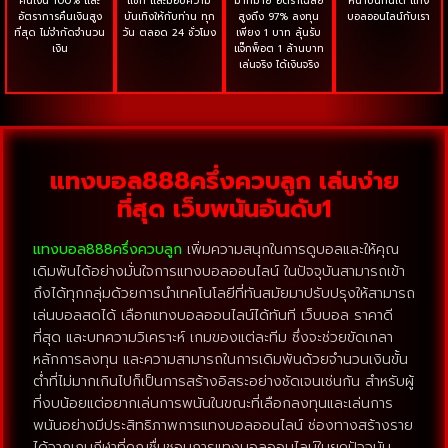
คืนเงิน 100% และ
แชท และมอบความ
มากมาย อัตราเฉลี่ย
หน้าปนกันได้ แทง
อัตราการคืนเงินสูง
บันเทิงให้กับท่าน ทุก
สูงถึง 97% ลงทุน
บอลออนไลน์กับเรา
ที่สุด ไม่จำกัดจำนวน
วัน ตลอด 24 ชั่วโมง
เพียง 1 บาท ลุ้นรับ
เงิน
แจ๊กพ็อต 1 ล้านบาท
เล่นจริง ได้เงินจริง
แทงบอล888ครึ่งควบลูก
เล่นง่าย
ที่สุด เว็บพนันอันดับ1
แทงบอล888ครึ่งควบลูก
เพิ่มความสนุกในการดูบอลและให้คุณ
เดิมพันได้อย่างมั่นใจการแทงบอลออนไลน์ ในปัจจุบันสามารถเข้า
ถึงได้ทุกกลุ่มด้วยการนำเทคโนโลยีที่ทันสมัยมาปรับปรุงให้สามารถ
เล่นบอลสดได้ เลือกแทงบอลออนไลน์ได้ทันที เว็บบอล ราคาดี
ที่สุด และบทความวิเคราะห์ เกมของแต่ละทีม ซึ่งจะช่วยขัดเกลา
หลักการลงทุน และความสามารถในการเดิมพันด้วยจำนวนเงินขั้น
ต่ำที่ไม่มากเกินไปก็เป็นการสร้างอิสระอย่างชัดเจนเช่นกัน สำหรับผู้
ที่งบน้อยแต่อยากเล่นการพนันในขณะที่เลือกลงทุนและเล่นการ
พนันอย่างมีประสิทธิภาพการแทงบอลออนไลน์ ช่องทางสร้างราย
ได้จากเกมกีฬาที่คุณชื่นชอบการแทงบอลออนไลน์ในยุคปัจจุบัน