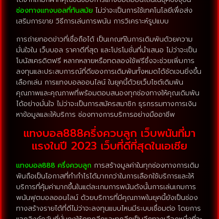
ช่องทางแทงบอลที่ทันสมัย
ไม่ว่าจะเป็นการใช้เทคโนโลยีเพื่อส่ง
เสริมการขาย วิธีการเล่นการพนัน การวิเคราะห์รูปแบบ
การถ่ายทอดข่าวที่เชื่อถือได้ เป็นเกณฑ์ในการเดิมพันด้วยความ
มั่นใจใน เว็บบอล ราคาดีที่สุด และโปรโมชั่นที่นำเสนอ ไม่ว่าจะเป็น
โบนัสเครดิตฟรี หลากหลายหรือทดลองใช้ฟรีซึ่งจะช่วยเพิ่มการ
ลงทุนและประสบการณ์ที่ดีของการเดิมพันทั้งหมดได้ชัดเจนยิ่งขึ้น
เลือกเล่น การแทงบอลออนไลน์ ในยุคนี้ด้วยเว็บไซต์เดิมพัน
คุณภาพและคุณภาพที่พร้อมตอบสนองทุกช่องทางให้คุณเดิมพัน
ได้อย่างมั่นใจ ไม่ว่าจะเป็นการสมัครสมาชิก ธุรกรรมทางการเงิน
หาข้อมูลและให้บริการ ช่องทางการบริการอย่างมืออาชีพ
แทงบอล888ครึ่งควบลูก เว็บพนันที่มา
แรงในปี 2023 เว็บที่ดีที่สุดในเอเชีย
แทงบอล888 ครึ่งควบลูก
การสร้างมูลค่าในทุกช่องทางการเดิม
พันถือเป็นโอกาสที่ทำกำไรได้มากกว่าในการเลือกใช้บริการและให้
บริการที่คุ้มค่ามากขึ้นในแต่ละเกมการพนันดังนั้นการเล่นเกมการ
พนันฟุตบอลออนไลน์ ด้วยบริการที่มีคุณภาพในยุคนี้ยังเป็นช่อง
ทางสร้างรายได้ที่ดีไม่ว่าจะลงทุนแบบไหนมีระบบเชื่อมต่อ โดยการ