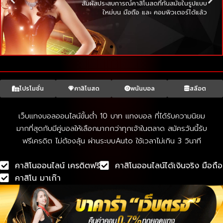
ใหม่บน มือถือ และ คอมพิวเตอร์ได้แล้ว
PLAY
โปรโมชั่น
คาสิโนสด
พนันบอล
สลีอต
เว็บแทงบอลออนไลน์ขั้นต่ำ 10 บาท แทงบอล ที่ได้รับความนิยม
มากที่สุดกับมีคู่บอลให้เลือกมากกว่าทุกเจ้าในตลาด สมัครวันนี้รับ
ฟรีเครดิต ไม่ต้องลุ้น ผ่านระบบAuto ใช้เวลาไม่เกิน 3 วินาที
คาสิโนออนไลน์ เครดิตฟรี
คาสิโนออนไลน์ได้เงินจริง มือถือ
คาสิโน มาเก๊า