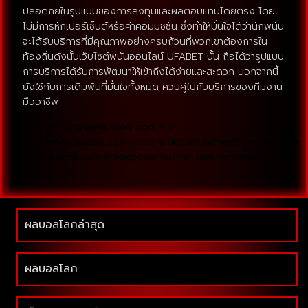
ปลอดภัยในรูปแบบของการลงทุนและผลตอบแทนโดยตรง โดย
ไม่มีการหักเปอร์เซ็นต์หรือค่าคอมมิชชั่น ซึ่งทำให้มั่นใจได้ว่านักพนัน
จะได้รับบริการที่มีคุณภาพอย่างครบถ้วนที่พวกเขาต้องการใน
ท้องถิ่นดังนั้นเว็บไซต์พนันออนไลน์ UFABET นั้น ถือได้ว่ารูปแบบ
การบริการได้รับการพัฒนาให้เข้าถึงได้ง่ายและสะดวก นอกจากนี้
ยังใช้กับการเดิมพันที่มั่นใจทั้งหมด ควบคู่ไปกับบริการของทีมงาน
มืออาชีพ
saccofnc.org
myskiroom.com
alp-
performance.com
c21root.com
ulyssessydney.com
antipode-
productions.com
magicpowerbuilder.com
framersloft.co
ผลบอลโลกล่าสุด
ผลบอลโลก