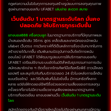
กฎแห่งความมั่นใจในทุกการลงทุนสร้างรูปแบบการลงทุนคุณภาพ
สูงผ่านกาแทงบอลกับ UFABET
เล่นง่าย สะดวก สบาย
เว็บอันดับ 1 มาตรฐานระดับโลก มั่นคง
ปลอดภัย ให้บริการทุกระดับชั้น
แทงบอล888 ครึ่งควบลูก
ในมาตรฐานการบริการที่มีคุณภาพและ
นำเสนอเคล็ดลับ วิธีการ สูตร เคล็ดลับและเทคนิคของนักพนัน
ufabet เว็บตรง การวิเคราะห์ที่ดีเป็นหลักการซึ่งจะมีบทบาทในการ
สร้างรายได้มากขึ้น เดิมพันเกมปัจจุบันทางเว็บไซต์การพนัน
ออนไลน์ UFABET ได้พัฒนารูปแบบการให้บริการแทงบอลกับ
UFABET เตรียมใช้งานระบบอัตโนมัติสำหรับธุรกรรมทางการเงิน
สมัครสมาชิกง่าย ๆ ติดตั้งจากโทรศัพท์มือถือหรือพีซี ดาวน์โหลด
แอปฟรี และสนุกไปกับทีมบริการตลอด 24 ชั่วโมงหลังการเช็คอิน
แบบเรียลไทม์ . และวิธีเดิมพันที่มั่นใจยิ่งขึ้น มีการสาธิตที่หลาก
หลาย แต่ยังให้ทดลองใช้ฟรีซึ่งช่วยลดความเสี่ยงของการลงทุน
ครั้งแรกที่อาจไม่มีความเชี่ยวชาญเพียงพอและมาตรฐานการ
บริการที่ยอดเยี่ยม แทงบอลผ่านเว็บ
เว็บอันดับ 1 มาตรฐานระดับ
โลก
สมัครโดยตรงกับเจ้ามือรายใหญ่โดยไม่ต้องผ่านคนกลางมีความ