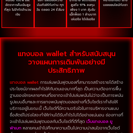
คืนเงิน 100% และ
แชท และมอบความ
มากมาย อัตราเฉลี่ย
หน้าปนกันได้ แทง
อัตราการคืนเงินสูง
บันเทิงให้กับท่าน ทุก
สูงถึง 97% ลงทุน
บอลออนไลน์กับเรา
ที่สุด ไม่จำกัดจำนวน
วัน ตลอด 24 ชั่วโมง
เพียง 1 บาท ลุ้นรับ
เงิน
แจ๊กพ็อต 1 ล้านบาท
เล่นจริง ได้เงินจริง
แทงบอล wallet สำหรับสนับสนุน
วางแผนการเดิมพันอย่างมี
ประสิทธิภาพ
แทงบอล wallet
การเล่นพนันฟุตบอลที่สามารถสร้างรายได้สร้าง
ประโยชน์จากผลกำไรให้กับตนเองมากที่สุด เป็นความต้องการพื้น
ฐานของใครหลายๆคนที่อยากจะเข้าไปเล่นพนันไม่ว่าจะเป็นการพนัน
รูปแบบอื่นๆและการแทงพนันฟุตบอลอย่างที่เว็บไซต์เรากำลังให้
บริการอยู่ในขณะนี้ เว็บไซต์ที่มีความจริงใจในการบริหารงานแบบ
ซื่อสัตย์โปร่งใสจะทำให้ท่านได้รับกำไรไปได้อย่างแน่นอน ช่องทางที่
จะเข้าไปเล่นพนันฟุตบอลกับเว็บไซต์ที่ดีที่สุด
เว็บแทงบอล ยู
ฟ่าเบท
หลายคนเข้าไปศึกษาความเป็นไปความน่าสนใจจากเว็บไซต์