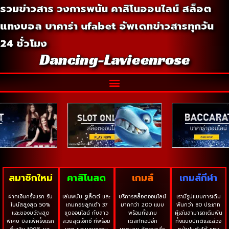
รวมข่าวสาร วงการพนัน คาสิโนออนไลน์ สล็อต
แทงบอล
บาคาร่า ufabet
อัพเดทข่าวสารทุกวัน
24 ชั่วโมง
Dancing-Lavieenrose
สมาชิกใหม่
คาสิโนสด
เกมส์
เกมส์กีฬา
ฝากเงินครั้งแรก รับ
เล่นพนัน รูเล็ตต์ และ
บริการสล๊อตออนไลน์
เรามีรูปแบบการเดิม
โบนัสสูงสุด 50%
เกมทอยลูกเต๋า 37
มากกว่า 200 แบบ
พันกว่า 80 ประเภท
และของขวัญสุด
ชุดออนไลน์ กับสาว
พร้อมทั้งเกม
ผู้เล่นสามารถเดิมพัน
พิเศษ บิลแพ้ครั้งแรก
สวยสุดเซ็กซี่ ที่พร้อม
เดสก์ทอปอีก
ทั้งแบบปกติและล่วง