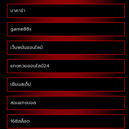
บาคาร่า
game88s
เว็บพนันออนไลน์
แทงหวยออนไลน์24
เซียนสเต็ป
สอนแทงบอล
168สล็อต