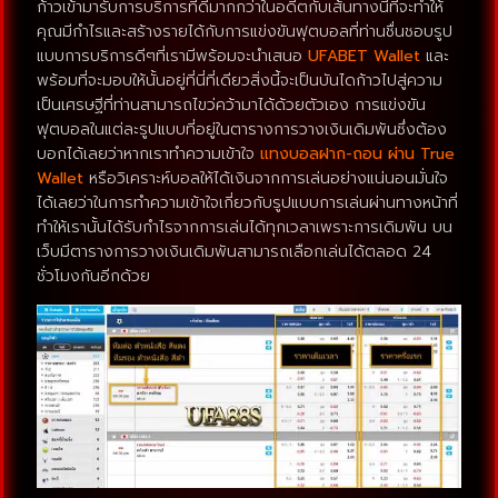
ก้าวเข้ามารับการบริการที่ดีมากกว่าในอดีตกับเส้นทางนี้ที่จะทำให้
คุณมีกำไรและสร้างรายได้กับการแข่งขันฟุตบอลที่ท่านชื่นชอบรูป
แบบการบริการดีๆที่เรามีพร้อมจะนำเสนอ
UFABET Wallet
และ
พร้อมที่จะมอบให้นั้นอยู่ที่นี่ที่เดียวสิ่งนี้จะเป็นบันไดก้าวไปสู่ความ
เป็นเศรษฐีที่ท่านสามารถไขว่คว้ามาได้ด้วยตัวเอง การแข่งขัน
ฟุตบอลในแต่ละรูปแบบที่อยู่ในตารางการวางเงินเดิมพันซึ่งต้อง
บอกได้เลยว่าหากเราทำความเข้าใจ
แทงบอลฝาก-ถอน ผ่าน True
Wallet
หรือวิเคราะห์บอลให้ได้เงินจากการเล่นอย่างแน่นอนมั่นใจ
ได้เลยว่าในการทำความเข้าใจเกี่ยวกับรูปแบบการเล่นผ่านทางหน้าที่
ทำให้เรานั้นได้รับกำไรจากการเล่นได้ทุกเวลาเพราะการเดิมพัน บน
เว็บมีตารางการวางเงินเดิมพันสามารถเลือกเล่นได้ตลอด 24
ชั่วโมงกันอีกด้วย