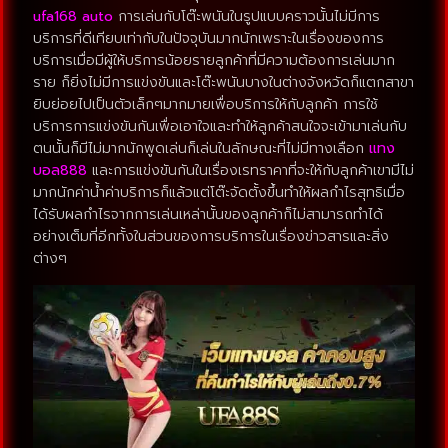
ufa168 auto
การเล่นกับโต๊ะพนันในรูปแบบคราวนั้นไม่มีการ
บริการที่ดีเทียบเท่ากับในปัจจุบันมากนักเพราะในเรื่องของการ
บริการเมื่อมีผู้ให้บริการน้อยรายลูกค้าที่มีความต้องการเล่นมาก
ราย ก็ยิ่งไม่มีการแข่งขันและโต๊ะพนันบางในต่างจังหวัดก็แตกสาขา
ยิบย่อยไปเป็นตัวเล็กๆมากมายเพื่อบริการให้กับลูกค้า การใช้
บริการการแข่งขันกันเพื่อเอาใจและทำให้ลูกค้าสนใจจะเข้ามาเล่นกับ
ตนนั้นก็มีไม่มากนักพูดเล่นก็เล่นในลักษณะที่ไม่มีทางเลือก
แทง
บอล888
และการแข่งขันกันในเรื่องเรทราคาที่จะให้กับลูกค้าเขามีไม่
มากนักค่าน้ำค่าบริการก็แล้วแต่โต๊ะจัดตั้งขึ้นทำให้ผลกำไรสุทธิเมื่อ
ได้รับผลกำไรจากการเล่นเหล่านั้นของลูกค้าก็ไม่สามารถทำได้
อย่างเต็มที่อีกทั้งในส่วนของการบริการในเรื่องข่าวสารและสิ่ง
ต่างๆ