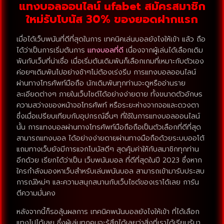
แทงบอลออนไลน์ ufabet
สมัครสมาชิก
ใหม่รับโบนัส 30% ของยอดฝากแรก
เมื่อได้เว็บพนันที่ดีที่สุดในการ เทคนิคเล่นบอลยังไงให้เข้า แล้ว ถือ
ได้ว่าเป็นการเริ่มต้นการ
แทงบอลที่ดี
เนื่องจากผู้เล่นได้เลือกเดิม
พันกับเว็บที่น่าเชื่อ เมื่อเริ่มต้นเดิมพันก็เลือกเกมที่เหมาะกับตัวเอง
ค่อยๆเดิมพันไปอย่างช้าๆไม่ต้องเร่งรีบ การแทงบอลออนไลน์
ผ่านทางโทรศัพท์มือถือ นักเดิมพันทุกท่านจะดูหรืออ่านราย
ละเอียดต่างๆ ภายในเว็บไซต์ได้อย่างง่ายดาย ทั้งขนาดตัวอักษร
ความสว่างของหน้าจอโทรศัพท์ หรือระยะห่างจากจอและดวงตา
ซึ่งเมื่อเปรียบเทียบกับอุปกรณ์อื่นๆ ที่ใช้ในการแทงบอลออนไลน์
นั้น การแทงบอลผ่านทางโทรศัพท์มือถือถือเป็นตัวเลือกที่ดีที่สุด
สามารถแทงบอล ได้อย่างง่ายดายผ่านทางมือถือด้วยระบบออโต้
แถมทางเว็บยังมีการแจกโบนัสดีๆ สุดคุ้มค่าให้กับสมาชิกทุกท่าน
อีกด้วย เรียกได้ว่าเป็น เว็บพนันบอล ที่ดีที่สุดในปี 2023 ซึ่งหาก
ใครกำลังมองหาเว็บสำหรับเล่นพนันบอล สามารถเข้ามารับประสบ
การณ์ใหม่ๆ และความสนุกสนานกับเว็บไซต์ของเราได้เลย การัน
ตีความมั่นคง
หลังจากนี้ก็รอลุ้นผลการ เทคนิคพนันบอลยังไงให้เข้า ที่ได้เลือก
แทงไปได้เลย ซึ่งผู้เล่นทุกคนจะรู้สึกได้เลยว่าสิ่งที่เราได้เรียนรู้มา