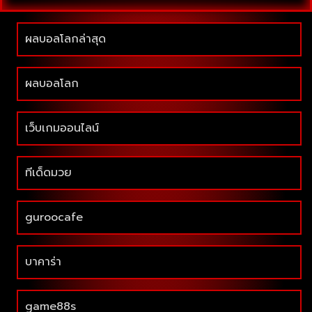
ผลบอลโลกล่าสุด
ผลบอลโลก
เว็บเกมออนไลน์
ทีเด็ดมวย
guroocafe
บาคาร่า
game88s