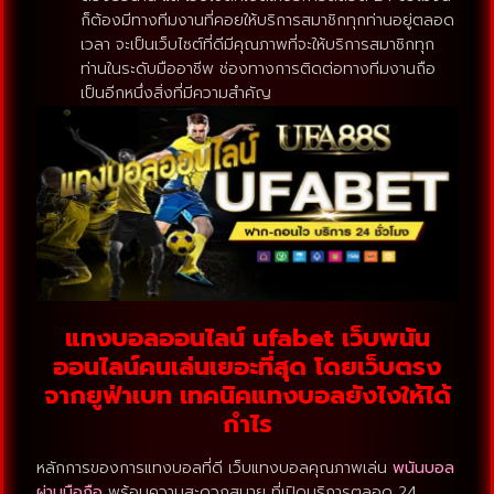
ก็ต้องมีทางทีมงานที่คอยให้บริการสมาชิกทุกท่านอยู่ตลอด
เวลา จะเป็นเว็บไซต์ที่ดีมีคุณภาพที่จะให้บริการสมาชิกทุก
ท่านในระดับมืออาชีพ ช่องทางการติดต่อทางทีมงานถือ
เป็นอีกหนึ่งสิ่งที่มีความสำคัญ
แทงบอลออนไลน์ ufabet เว็บพนัน
ออนไลน์คนเล่นเยอะที่สุด โดยเว็บตรง
จากยูฟ่าเบท เทคนิคแทงบอลยังไงให้ได้
กำไร
หลักการของการแทงบอลที่ดี เว็บแทงบอลคุณภาพเล่น
พนันบอล
ผ่านมือถือ
พร้อมความสะดวกสบาย ที่เปิดบริการตลอด 24