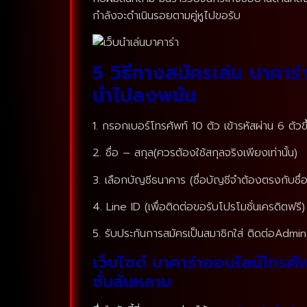
กำลังจะดำเนินรอยตามคู่หูไปขอรับ
5 วิธีทางสมัครเล่น บาคาร่
นำไปลงพนัน
1. กรอกเบอร์โทรศัพท์ 10 ตัว เข้ารหัสผ่าน 6 ตัวข
2. ชื่อ – สกุล(ควรต้องใช้สกุลจริงเพียงเท่านั้น)
3. เลือกบัญชีธนาคาร (ชื่อบัญชีจำต้องตรงกับชื่อ
4. Line ID (เพื่อติดต่อขอรับโปรโมชั่นเครดิตฟรี)
5. รับประกันการสมัครเป็นสมาชิกใส่ ติดต่อAdmin
เว็บไซต์ บาคาร่าออนไลน์โทรศัพ
ชั่นล้นหลาม