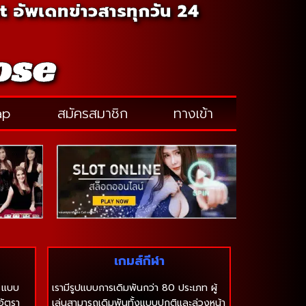
t
อัพเดทข่าวสารทุกวัน 24
ose
ap
สมัครสมาชิก
ทางเข้า
เกมส์กีฬา
 แบบ
เรามีรูปแบบการเดิมพันกว่า 80 ประเภท ผู้
อัตรา
เล่นสามารถเดิมพันทั้งแบบปกติและล่วงหน้า