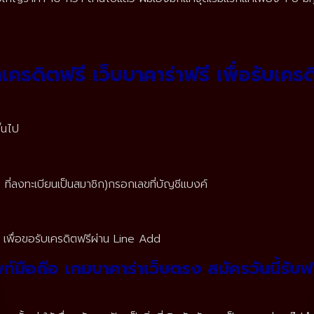
าเครดิตฟรี เว็บบาคาร่าฟรี เพื่อรับเคร
ึ้นไป
 ที่ลงทะเบียนเป็นสมาชิก)กรอกเลขที่บัญชีแบงค์
 เพื่อขอรับเครดิตฟรีผ่าน Line Add
ท์มือถือ เกมบาคาร่าเว็บตรง สมัครวันนี้รับฟ