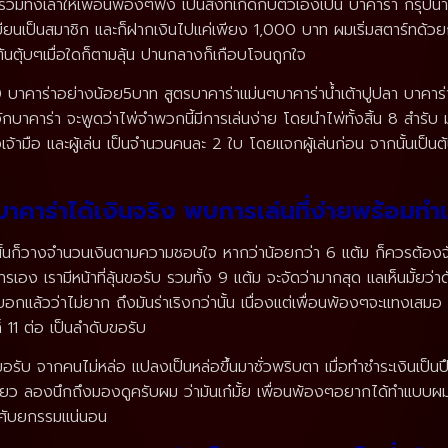
วมทั้งเล่าให้เพื่อนพ้องๆฟัง เป็นสิ่งที่เกิดกับตัวเองเป็น บาคาร่า กรุ๊ปนํา
ทะเบียนเป็นสมาชิก และก็ฝากเงินไปแค่เพียง 1,000 บาท ผมเริ่มสตาร์ทด้
เต้นตุ้บๆเมื่อใดก็ตามลุ้น ปานกลางก็เกือบโจนถูกใจ
บาคาร่าอย่างน้อย5บาท สูตรบาคาร่าแม่นๆบาคาร่าน้ําเต้าปูปลา บาคาร่า
้จักบาคาร่า จะพูดว่าไพ่จำพวกนี้มีการเล่นง่าย โดยนำไพ่ทั้งสิ้น 8 สำรับ
เจ้ามือ และผู้เล่น เป็นจำนวนคนละ 2 ใบ โดยแจกผู้เล่นก่อน จากนั้นเป็นต้
บาคาร่าได้เงินจริง พบการเล่นที่ง่ายพร้อมทำเ
กนั้นก็วางจำนวนเงินตามความชอบใจ หากว่าน้อยกว่า 6 แต้ม ก็ควรต้องจั่
การเอง เรามีหน้าที่ลุ้นขอรับ รวมทั้ง 9 แต้ม จะจัดว่ามากสุด แลเห็นมั้ยว่า
บอกแล้วว่าไม่ยาก ถึงมันร่าเริงกว่านั้น เนื่องแต่เพื่อนพ้องๆจะแทงเสมอ
็ 11 ต่อ เป็นลำดับขอรับ
ขอรับ จากคนไม่หล่อ แปลงเป็นหล่อขึ้นมาชั่วพริบตา เมื่อทำชำระเงินเป็นป
เดียว ลองนึกถึงมองดูครับผม ว่ามันเก๋มั้ย เพื่อนพ้องๆอยากได้ทำแบบผ
้อศับยกรรมแน่นอน