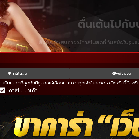
สัมผัสประสบการณ์คาสิโนสดที่ทันสมัยในรูปแ
คาสิโนสด
พนันบอล
ิยมมากที่สุดกับมีคู่บอลให้เลือกมากกว่าทุกเจ้าในตลาด สมัครวันนี้รับฟรีเ
คาสิโน มาเก๊า