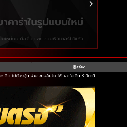
บบใหม่บน มือถือ และ คอมพิวเตอร์ได้แล้ว
PLAY
สลีอต
ครดิต ไม่ต้องลุ้น ผ่านระบบAuto ใช้เวลาไม่เกิน 3 วินาที