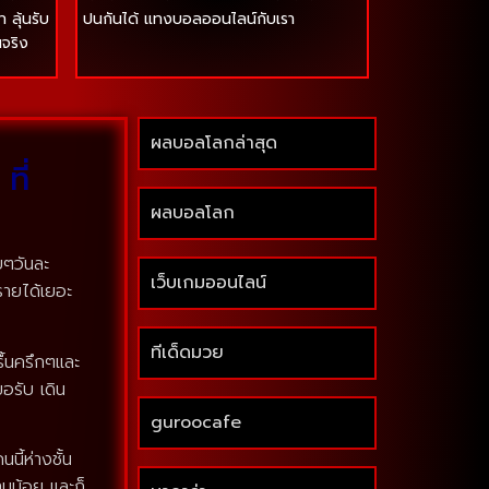
 ลุ้นรับ
ปนกันได้ แทงบอลออนไลน์กับเรา
นจริง
ผลบอลโลกล่าสุด
ที่
ผลบอลโลก
ยๆวันละ
เว็บเกมออนไลน์
รายได้เยอะ
ทีเด็ดมวย
รื้นครึกๆและ
ขอรับ เดิน
guroocafe
นี้ห่างชั้น
ุนน้อย และก็