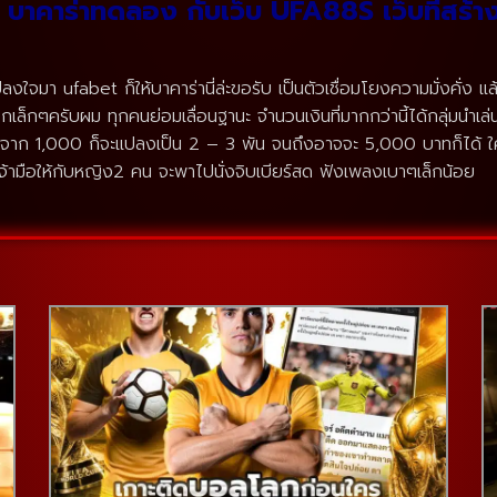
ี บาคาร่าทดลอง กับเว็บ UFA88S เว็บที่สร้า
ใจมา ufabet ก็ให้บาคาร่านี่ล่ะขอรับ เป็นตัวเชื่อมโยงความมั่งคั่ง แล
แรกเล็กๆครับผม ทุกคนย่อมเลื่อนฐานะ จำนวนเงินที่มากกว่านี้ได้กลุ่มนําเล
ซียน จาก 1,000 ก็จะแปลงเป็น 2 – 3 พัน จนถึงอาจจะ 5,000 บาทก็ได้ ใค
็นเจ้ามือให้กับหญิง2 คน จะพาไปนั่งจิบเบียร์สด ฟังเพลงเบาๆเล็กน้อย