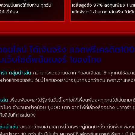
วามบันเทิงให้กับท่าน ทุกวัน
เฉลี่ยสูงถึง 97% ลงทุนเพียง 1 บาท
4 ชั่วโมง
แจ๊กพ็อต 1 ล้านบาท เล่นจริง ได้เงิ
าออนไลน์ ได้เงินจริง แจกฟรีเครดิต100 
บเว็บไซต์พนันเบอร์ 1ของไทย
ร่า กลุ่มนําเล่น
ความกระเษมสานต์จาก ที่มอบเงินสมาชิกทุกคนใช้สบา
างแท้จริงขอรับ วันนี้โลกของเราน่าอยู่มากยิ่งกว่าเดิม เพราะว่าแหล่ง
เล่น
เพื่อนพ้องๆจะได้รู้จะในวันนี้ จะก่อให้เพื่อนพ้องๆทุกคนได้เล่นเกมค
 2 ชั่วโมง จำนวนอย่างน้อย 1,000 บาท จากไพ่ที่เลื่องลืออย่าง บาคาร่า 
บสีสันที่การเล่นไพ่
ุ่มนําเล่น
จะบอกว่าผมเข้าวงการนี้ได้เพราะคู่คิดคนหนึ่ง ถึงเพื่อนพ้องคน
ใหญ่ราคา 10 กว่า ล้านไปแล้ว ผมเองมีก็แค่จุดเริ่มแรกแค่เพียง 1 ปี มีท