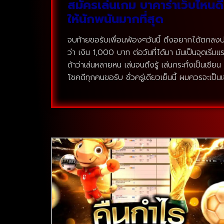
สมัครเล่นเกม บาคาร่าเว็บไหนด
ให้นักพนันมากที่สุด
จบท้ายขอรับเพื่อนพ้องๆวันนี้ ถึงอยากได้ตกลงปลง
ว่า เงิน 1,000 บาท ต่อวันที่ได้มา มันเป็นจุดเริ่ม
ถ้าว่าเล่นหลายหน เล่นจนถึงรู้ เล่นกระทั่งเป็นเ
โชคดีทุกคนขอรับ ชั่วครู่เดียวเย็นนี้ ผมควรจะเป