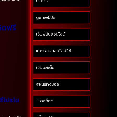
บาคาร่า
game88s
ดิตฟรี
เว็บพนันออนไลน์
แทงหวยออนไลน์24
เซียนสเต็ป
สอนแทงบอล
รีโปรโม
168สล็อต