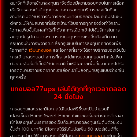
สมาชิกที่เลือกเข้ามาลงทุนเราจึงต้องมีความรอบคอบในการเลือก
ใช้บริการของเว็บในทุกทางของการลงทุนบริการของเว็บที่จะ
สามารถเปิดให้บริการในการลงทุนแทงบอลออนไลน์กับโปรโมชั่น
ดีๆที่จะมีให้กับสมาชิกที่เลือกเข้ามาใช้บริการทุกครั้งจึงทำให้เรามี
โอกาสเพิ่มขึ้นในผลกำไรที่ได้จากการเลือกเข้าไปใช้บริการในการ
ลงทุนกับรูปแบบต่างๆ การลงทุนทุกๆทางเราจึงต้องมีความ
รอบคอบในการพิจารณาเลือกรูปแบบในการลงทุนทุกๆครั้งเพื่อ
โอกาสที่ดี
เว็บแทงบอล
และโอกาสที่เราจะได้จากบริการของเว็บใน
การเข้ามาลงทุนอย่างการที่เราจะได้แทงบอลทุกยอดฝากรับเพิ่ม
ด้วยโปรโมชั่นที่เว็บมีให้กับสมาธิทำให้มีโอกาสเพิ่มขึ้นจากการได้รับ
เครดิตเพิ่มจากยอดฝากที่เราเลือกเข้าไปลงทุนกับรูปแบบต่างๆใน
ทุกๆครั้ง
แทงบอล77ups เล่นได้ทุกที่ทุกเวลาตลอด
24 ชั่งโมง
การลงทุนและเราจะมีโอกาสได้โบนัสฟรีซึ่งจะเป็นจำนวนกี่
เปอร์เซ็นต์ Home Sweet Home ในแต่ละครั้งอย่างการที่เราจะ
เข้าไปลงทุนกับบริการของเว็บก็จะสามารถลงทุนเริ่มต้นด้วยเงิน
ขั้นต่ำ 100 บาทก็จะมีโอกาสได้รับโบนัสเพิ่ม 50 เปอร์เซ็นต์ที่จะ
สามารถนำมาใช้ในการลงทุนให้มีโอกาส
การแทงบอล
และในครั้ง