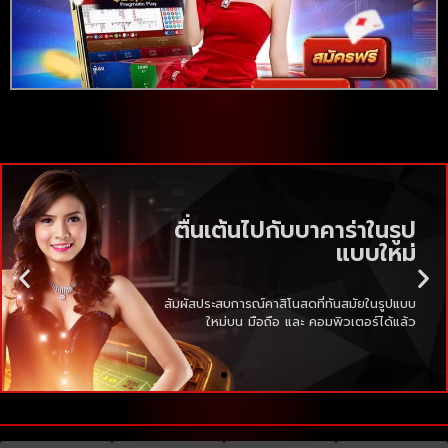
ตื่นเต้นไปกับบาคาร่าในรูป
แบบใหม่
สัมผัสประสบการณ์คาสิโนสดที่ทันสมัยในรูปแบบ
ใหม่บน มือถือ และ คอมพิวเตอร์ได้แล้ว
PLAY