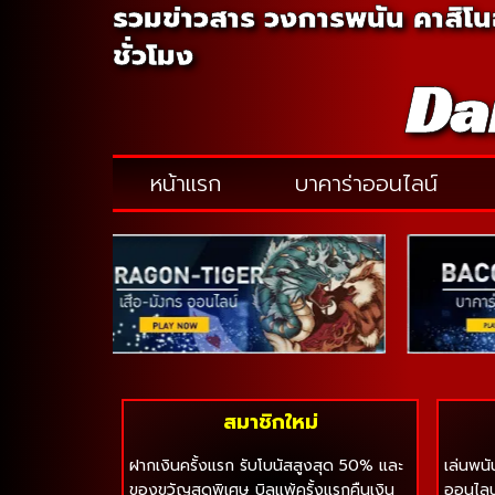
รวมข่าวสาร วงการพนัน คาสิ
ชั่วโมง
Da
หน้าแรก
บาคาร่าออนไลน์
สมาชิกใหม่
ฝากเงินครั้งแรก รับโบนัสสูงสุด 50% และ
เล่นพนั
ของขวัญสุดพิเศษ บิลแพ้ครั้งแรกคืนเงิน
ออนไลน์