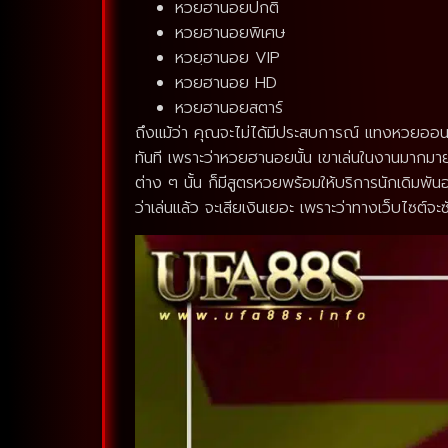
หวยฮานอยปกติ
หวยฮานอยพิเศษ
หวยฺฮานอย VIP
หวยฮานอย HD
หวยฮานอยสตาร์
ถึงแม้ว่า คุณจะไม่ได้มีประสบการณ์ แทงหวยออน
ทันที เพราะว่าหวยฮานอยนั้น เขาเล่นในงานมากมา
ต่าง ๆ นั้น ก็มีสูตรหวยพร้อมให้บริการนักเดิมพัน
ว่าเล่นแล้ว จะเสียเงินเยอะ เพราะว่าทางเว็บไซต์