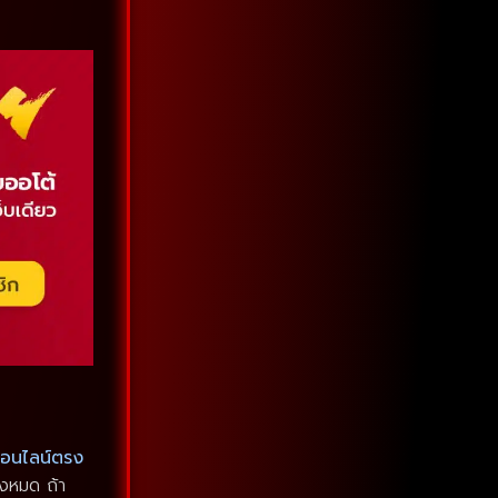
อนไลน์ตรง
้งหมด ถ้า