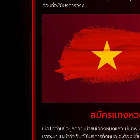
ก่อนที่จะใช้บริการจริง
สมัครแทงหวย
เมื่อได้อ่านข้อมูลความน่าสนใจทั้งหมดแล้ว มีนักพ
เราจะมาแนะนำว่าเว็บที่ให้บริการทั้งหมด จะต้องมี