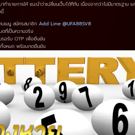
มาทำรายการให้ แนะนำว่าเปลี่ยนเว็บได้ทีทัน เนื่องจากว่าไม่มีมาตรฐาน แ
ี้
แทบเมนู สมัครสมาชิก
Add Line
@UFA88SV8
มดที่เป็นความจริง
บรอรับ OTP เพื่อยืนยัน
งทั้งหมด พร้อมกดยืนยัน