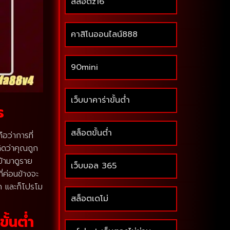
สล็อตz16
คาสิโนออนไลน์888
90mini
เว็บบาคาร่าขั้นต่ํา
ร
สล็อตขั้นต่ำ
อว่าการที่
ิดว่าคุณถูก
้ามาดูราย
เว็บบอล 365
ี่ค่อนข้างจะ
็ด และก็โปรโม
สล็อตเดโม่
้นต่ำ