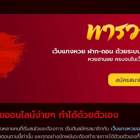
ออนไลน์ง่ายๆ ทำได้ด้วยตัวเอง
นันหลายคนที่เริ่มสนใจและต้องการ เริ่มต้นสมัครสมาชิกกับ
เว็บแทงหวยอ
ขั้นตอนตามนี้เท่านั้น และทุกอย่างนักพนันจะต้องทำรายการได้ด้วยตัวเองทั