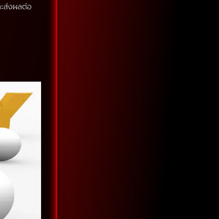
ละส่งผลต่อ