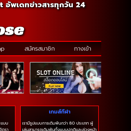
t
อัพเดทข่าวสารทุกวัน 24
ose
ap
สมัครสมาชิก
ทางเข้า
เกมส์กีฬา
 แบบ
เรามีรูปแบบการเดิมพันกว่า 80 ประเภท ผู้
อัตรา
เล่นสามารถเดิมพันทั้งแบบปกติและล่วงหน้า