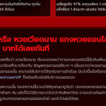
วามบันเทิงให้กับท่าน ทุกวัน
เฉลี่ยสูงถึง 97% ลงทุนเพียง 1 บาท
4 ชั่วโมง
แจ๊กพ็อต 1 ล้านบาท เล่นจริง ได้เงิ
รือ หวยเวียดนาม แทงหวยออนไล
บาทได้เลยทันที
ือว่า หวยเวียดนาม ต้องบอกเลยว่าการแทงหวยชนิดนี้เริ่มต้นเพียงขั
คุณจะต้องศึกษาเกี่ยวกับ ข้อมูลหวยฮานอยให้มาก ๆ เนื่องจากว่าหวยฮานอ
วยฮานอยนั้น สามารถใช้บริการได้ทุกช่องทางอีกด้วย นับว่าเป็นข้อดีของ
วยฮานอยVIP
ก็พร้อมที่จะเปิดให้บริการตลอดเวลา
าะฉะนั้น ในบทความนี้เราจะนำให้ทุกคนมาดูกันว่า ประเภทของหวยฮานอย
ก็คล้ายๆ กัน แล้วก็ไม่ได้มีการยากไปกว่ากันสักเท่าไหร่ อาจจะต่างกันแ
รถจะดูประเภทของหวยฮานอยออนไลน์ และนำไปเล่นได้เลย