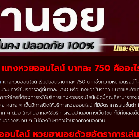
แทงหวยออนไลน์ บาทละ 750 คืออะไ
์
แทงหวยออนไลน์ เริ่มต้นอัตราบาทละ 750 บาทซึ่งความหมายตรงนี้ก็คื
้นจะมีการใช้บริการอยู่ที่บาทละ 750 หรือแทงหวยในราคา 1 บาทและถ้าเก
ากว่าใครที่ต้องการจะใช้บริการแทงหวยออนไลน์ชนิดนี้คุณก็สามารถจะเข
หลาย ๆ เว็บมีการเปิดให้บริการหวยออนไลน์ ที่มีอัตราการเล่นขั้นต่ำ ท
ำมาก ๆ ด้วย ใครที่อยากจะใช้บริการหวยฮานอยทางเว็บไซต์ ก็มีทั้งเลขเด
้งานกันอย่างสบาย ๆ ไม่ต้องไปหาตัวช่วยจากทางนอกเว็บ
อนไลน์ หวยฮานอยด้วยอัตราการเล่นขั