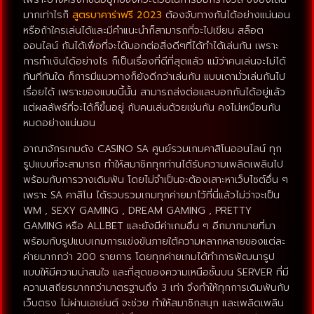
มากเท่าไรก็
สูตรบาคาร่าฟรี 2023
ต้องจับทางกันได้อย่างแน่นอน
หรือถ้าใครเล่นได้และมีคำแนะนำก็สามารถที่จะไปเขียน สล็อต
ออนไลน์ กันได้เพื่อที่จะได้บอกต่อสิ่งดีๆที่ได้ทำได้เล่นกัน เพราะ
การทำเงินได้อย่างไร ก็เป็นเรื่องที่ดีที่สุดแล้ว แม้ว่าคนเล่นจะไม่ได้
ทันทีทันใด ก็การมีแนวทางก็ยังดีกว่าเล่นกัน แบบเดามั่วเล่นกันไป
เรื่อยได้
เพราะของแบบนี้นั้น สามารถส่งต่อและบอกกันได้อยู่แล้ว
แต่ผลลัพธ์ที่จะได้ก็ขึ้นอยู่ กับคนเล่นด้วยเช่นกัน คงไม่เหมือนกัน
หมดอย่างแน่นอน
อาณาจักรเกมดัง CASINO SA ศูนย์รวมเกมคาสิโนออนไลน์ ทุก
รูปแบบที่จะสามารถ ทำให้สมาชิกทุกท่านได้รับความเพลิดเพลินไป
พร้อมกับการวางเดิมพัน โดยไม่จำเป็นจะต้องเสาะหาเว็บไซต์อื่น ๆ
เพราะ SA คาสิโน ได้รวบรวมเกมทุกค่ายมาไว้ที่นี่แล้วไม่ว่าจะเป็น
WM , SEXY GAMING , DREAM GAMING , PRETTY
GAMING หรือ ALLBET และยังมีค่าเกมอื่น ๆ อีกมากมายที่มา
พร้อมกับรูปแบบเกมการแข่งขันภายใต้ความหลากหลายของแต่ละ
ค่ายมากกว่า 200 รายการ โดยทุกค่ายเกมได้ทำการพัฒนารูป
แบบให้มีความน่าสนใจ และที่สุดของความเหนือชั้นบน SERVER ที่มี
ความเสถียรมากกว่ามาตรฐานถึง 3 เท่า จึงทำให้ทุกการเดิมพันกับ
เว็บตรง ไม่ผ่านเอเย่นต์ จะช่วย ทำให้สมาชิกสนุก และเพลิดเพลิน