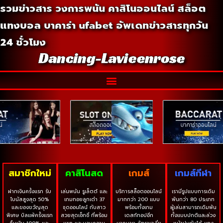
รวมข่าวสาร วงการพนัน คาสิโนออนไลน์ สล็อต
แทงบอล
บาคาร่า ufabet
อัพเดทข่าวสารทุกวัน
24 ชั่วโมง
Dancing-Lavieenrose
สมาชิกใหม่
คาสิโนสด
เกมส์
เกมส์กีฬา
ฝากเงินครั้งแรก รับ
เล่นพนัน รูเล็ตต์ และ
บริการสล๊อตออนไลน์
เรามีรูปแบบการเดิม
โบนัสสูงสุด 50%
เกมทอยลูกเต๋า 37
มากกว่า 200 แบบ
พันกว่า 80 ประเภท
และของขวัญสุด
ชุดออนไลน์ กับสาว
พร้อมทั้งเกม
ผู้เล่นสามารถเดิมพัน
พิเศษ บิลแพ้ครั้งแรก
สวยสุดเซ็กซี่ ที่พร้อม
เดสก์ทอปอีก
ทั้งแบบปกติและล่วง