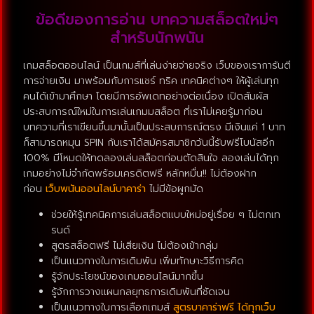
ข้อดีของการอ่าน บทความสล็อตใหม่ๆ
สำหรับนักพนัน
เกมสล็อตออนไลน์ เป็นเกมส์ที่เล่นง่ายจ่ายจริง เว็บของเราการันตี
การจ่ายเงิน มาพร้อมกับการแชร์ ทริค เทคนิคต่างๆ ให้ผู้เล่นทุก
คนได้เข้ามาศึกษา โดยมีการอัพเดทอย่างต่อเนื่อง เปิดสัมผัส
ประสบการณ์ใหม่ในการเล่นเกมมสล็อต ที่เราไม่เคยรู้มาก่อน
บทความที่เราเขียนขึ้นมานั้นเป็นประสบการณ์ตรง มีเงินแค่ 1 บาท
ก็สามารถหมุน SPIN กับเราได้สมัครสมาชิกวันนี้รับฟรีโบนัสอีก
100% มีโหมดให้ทดลองเล่นสล็อตก่อนตัดสินใจ ลองเล่นได้ทุก
เกมอย่างไม่จำกัดพร้อมเครดิตฟรี หลักหมื่น!! ไม่ต้องฝาก
ก่อน
เว็บพนันออนไลน์บาคาร่า
ไม่มีข้อผูกมัด
ช่วยให้รู้เทคนิคการเล่นสล็อตเเบบใหม่อยู่เรื่อย ๆ ไม่ตกเท
รนด์
สูตรสล็อตฟรี ไม่เสียเงิน ไม่ต้องเข้ากลุ่ม
เป็นเเนวทางในการเดิมพัน เพิ่มทักษาะวิธีการคิด
รู้จักประโยชน์ของเกมออนไลน์มากขึ้น
รู้จักการวางเเผนกลยุทธการเดิมพันที่ชัดเจน
เป็นเเนวทางในการเลือกเกมส์
สูตรบาคาร่าฟรี ได้ทุกเว็บ