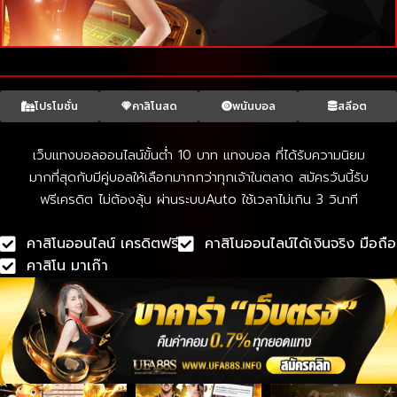
PLAY
โปรโมชั่น
คาสิโนสด
พนันบอล
สลีอต
เว็บแทงบอลออนไลน์ขั้นต่ำ 10 บาท แทงบอล ที่ได้รับความนิยม
มากที่สุดกับมีคู่บอลให้เลือกมากกว่าทุกเจ้าในตลาด สมัครวันนี้รับ
ฟรีเครดิต ไม่ต้องลุ้น ผ่านระบบAuto ใช้เวลาไม่เกิน 3 วินาที
คาสิโนออนไลน์ เครดิตฟรี
คาสิโนออนไลน์ได้เงินจริง มือถือ
คาสิโน มาเก๊า