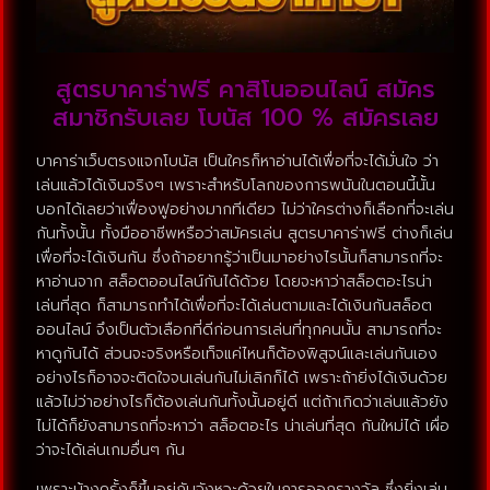
สูตรบาคาร่าฟรี คาสิโนออนไลน์ สมัคร
สมาชิกรับเลย โบนัส 100 % สมัครเลย
บาคาร่าเว็บตรงแจกโบนัส เป็นใครก็หาอ่านได้เพื่อที่จะได้มั่นใจ ว่า
เล่นแล้วได้เงินจริงๆ เพราะสำหรับโลกของการพนันในตอนนี้นั้น
บอกได้เลยว่าเฟื่องฟูอย่างมากทีเดียว ไม่ว่าใครต่างก็เลือกที่จะเล่น
กันทั้งนั้น ทั้งมืออาชีพหรือว่าสมัครเล่น สูตรบาคาร่าฟรี ต่างก็เล่น
เพื่อที่จะได้เงินกัน ซึ่งถ้าอยากรู้ว่าเป็นมาอย่างไรนั้นก็สามารถที่จะ
หาอ่านจาก สล็อตออนไลน์กันได้ด้วย โดยจะหาว่าสล็อตอะไรน่า
เล่นที่สุด ก็สามารถทำได้เพื่อที่จะได้เล่นตามและได้เงินกันสล็อต
ออนไลน์ จึงเป็นตัวเลือกที่ดีก่อนการเล่นที่ทุกคนนั้น สามารถที่จะ
หาดูกันได้ ส่วนจะจริงหรือเท็จแค่ไหนก็ต้องพิสูจน์และเล่นกันเอง
อย่างไรก็อาจจะติดใจจนเล่นกันไม่เลิกก็ได้ เพราะถ้ายิ่งได้เงินด้วย
แล้วไม่ว่าอย่างไรก็ต้องเล่นกันทั้งนั้นอยู่ดี แต่ถ้าเกิดว่าเล่นแล้วยัง
ไม่ได้ก็ยังสามารถที่จะหาว่า สล็อตอะไร น่าเล่นที่สุด กันใหม่ได้ เผื่อ
ว่าจะได้เล่นเกมอื่นๆ กัน
เพราะบ้างครั้งก็ขึ้นอยู่กับจังหวะด้วยในการออกรางวัล ซึ่งยิ่งเล่น