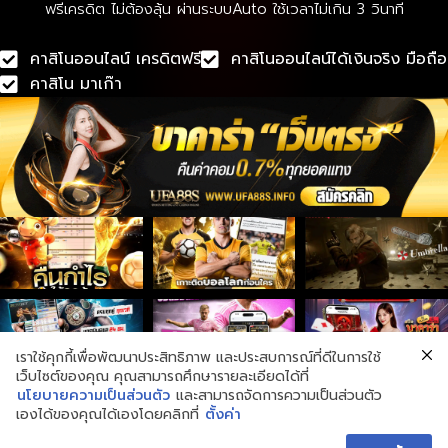
ฟรีเครดิต ไม่ต้องลุ้น ผ่านระบบAuto ใช้เวลาไม่เกิน 3 วินาที
คาสิโนออนไลน์ เครดิตฟรี
คาสิโนออนไลน์ได้เงินจริง มือถือ
คาสิโน มาเก๊า
เราใช้คุกกี้เพื่อพัฒนาประสิทธิภาพ และประสบการณ์ที่ดีในการใช้
เว็บไซต์ของคุณ คุณสามารถศึกษารายละเอียดได้ที่
นโยบายความเป็นส่วนตัว
และสามารถจัดการความเป็นส่วนตัว
เองได้ของคุณได้เองโดยคลิกที่
ตั้งค่า