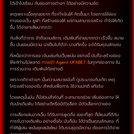
ได้เข้าไปเรียน กับช่องทางต่างๆ ได้อย่างมีความชัด
เหตุเพราะเมื่อคุณอยาก ที่จะทำเงินให้ กิดขึ้นมา โดยการใช้ช่อง
ทางของเว็บ ยูฟ่า ที่สร้างช่องให้ แก่ท่านสามารถสร้าง กำไรให้เกิด
ขึ้น ได้ง่ายๆเสียมากกว่า
กับสิ่งที่ว่าการ ข้าถึงเกมส์การ เดิมพันที่ง่ายมากกว่า เร็วขึ้น สบาย
ขึ้น มันย่อมมีความ น่าเป็นไปได้ว่า บางทีครั้ง จะได้รับคุณลักษณ
ที่เหนือกว่าการลง เงินเล่นกับเว็บพนัน อย่างนี้ มันก็จะสร้างช่อง
ให้แก่ท่านไม่พลาด
ทางเข้า Agent UFABET
ในทุกๆช่องทาง ใน
การร่วมวาง เดิมพันได้อย่างดี
เพราะกติกาต่างๆ นั้นความสบายมันก็ ดูประมาณกับเกิด เหตุ
โครงสร้างรองรับ สำหรับเพื่อการ ใช้งานปกติ แท้จริง
โดยเหตุนั้นมัน ก็มีส่วนสำคัญที่ จะสามารถช่วย เพิ่มช่องทาง ให้
กับนักเดิมพัน ได้อย่างดีหรือมีตัวเลือก มีตัวเลือกกว่าของ
การเลือกเล่นจากเว็บ ได้รับการพูดถึง เยอะที่สุด ก็มีแบบที่ดีกับ
การรับวางเดิมพัน อย่างตั้งใจ มันก็นับ ได้ว่าเป็นคุณลักษณะ ที่
ทำให้ผู้เล่น พนันยุคสมัยใหม่ ได้บรรลุจุดมีความ ต้องการได้ง่าย