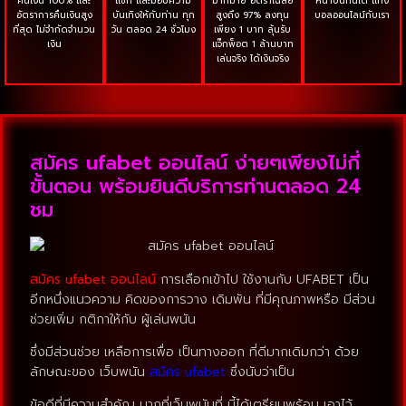
คืนเงิน 100% และ
แชท และมอบความ
มากมาย อัตราเฉลี่ย
หน้าปนกันได้ แทง
อัตราการคืนเงินสูง
บันเทิงให้กับท่าน ทุก
สูงถึง 97% ลงทุน
บอลออนไลน์กับเรา
ที่สุด ไม่จำกัดจำนวน
วัน ตลอด 24 ชั่วโมง
เพียง 1 บาท ลุ้นรับ
เงิน
แจ๊กพ็อต 1 ล้านบาท
เล่นจริง ได้เงินจริง
สมัคร ufabet ออนไลน์ ง่ายๆเพียงไม่กี่
ขั้นตอน พร้อมยินดีบริการท่านตลอด 24
ชม
สมัคร ufabet ออนไลน์
การเลือกเข้าไป ใช้งานกับ UFABET เป็น
อีกหนึ่งแนวความ คิดของการวาง เดิมพัน ที่มีคุณภาพหรือ มีส่วน
ช่วยเพิ่ม กติกาให้กับ ผู้เล่นพนัน
ซึ่งมีส่วนช่วย เหลือการเพื่อ เป็นทางออก ที่ดีมากเดิมกว่า ด้วย
ลักษณะของ เว็บพนัน
สมัคร ufabet
ซึ่งนับว่าเป็น
ข้อดีที่มีความสำคัญ มากที่เว็บพนันที่ นี้ได้เตรียมพร้อม เอาไว้