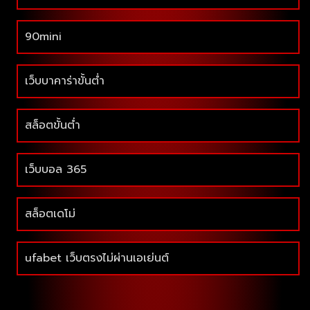
90mini
เว็บบาคาร่าขั้นต่ํา
สล็อตขั้นต่ำ
เว็บบอล 365
สล็อตเดโม่
ufabet เว็บตรงไม่ผ่านเอเย่นต์