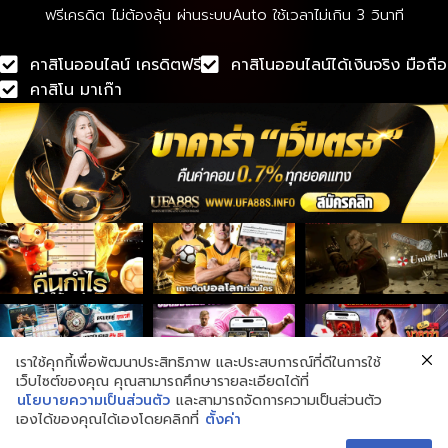
ฟรีเครดิต ไม่ต้องลุ้น ผ่านระบบAuto ใช้เวลาไม่เกิน 3 วินาที
คาสิโนออนไลน์ เครดิตฟรี
คาสิโนออนไลน์ได้เงินจริง มือถือ
คาสิโน มาเก๊า
เราใช้คุกกี้เพื่อพัฒนาประสิทธิภาพ และประสบการณ์ที่ดีในการใช้
เว็บไซต์ของคุณ คุณสามารถศึกษารายละเอียดได้ที่
นโยบายความเป็นส่วนตัว
และสามารถจัดการความเป็นส่วนตัว
เองได้ของคุณได้เองโดยคลิกที่
ตั้งค่า