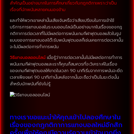
สำคัญเป็นอย่างมากในการศึกษาเกี่ยวกับกฎกติกาเพราะว่าเป็น
เรื่องที่นักพนันหลายคนมองข้าม
และทำให้พวกเขาเหล่านั้นเสียเงินหรือว่าเสียเปรียบในการเข้าใช้
บริการการแทงบอลในระบบออนไลน์เป็นอย่างมากในเรื่องของกฎ
กติกาการต่อเวลาที่ไม่มีผลต่อการพนันเกมกีฬาฟุตบอลแล้วในรูป
แบบของการแทงบอลโต๊ะรับพนันฟุตบอลก็เช่นเคยการต่อเวลานั้น
จะไม่มีผลต่อการทำการพนัน
วิธีแทงบอลออนไลน์
เมื่อรู้ว่าการต่อเวลานั้นไม่มีผลต่อการทำการ
พนันเกมกีฬาฟุตบอลและเราก็คุณก็สมควรที่จะวิเคราะห์ในเรื่อง
ของเกมกีฬาฟุตบอลให้ขาดในเวลา 90 นาทีเริ่มจากการพนันจะยึด
เวลาเพียงแค่ 90 นาทีเท่านั้นหลังจากนั้นจะถือว่าเป็นโมฆะดังนั้น
สำหรับนักพนันที่ยังไม่รู้
ทางเราขอแนะนำให้คุณเข้าไปลองศึกษาใน
เรื่องของกฎกติกาการแทงบอลใหม่อีกสัก
ครั้งเพื่อให้คุณมีความรู้ความเข้าใจมากยิ่ง