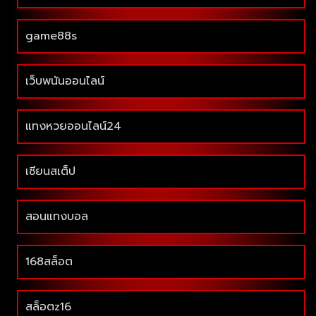
game88s
เว็บพนันออนไลน์
แทงหวยออนไลน์24
เซียนสเต็ป
สอนแทงบอล
168สล็อต
สล็อตz16