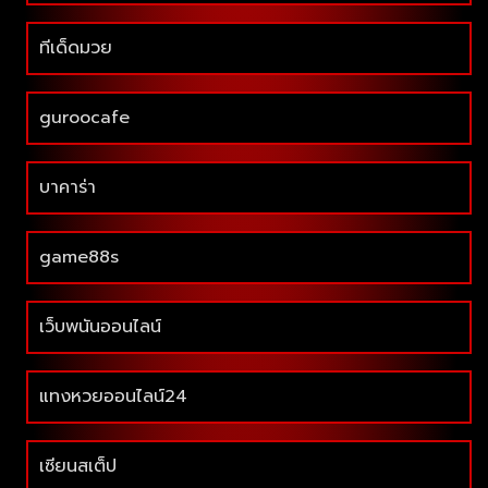
ทีเด็ดมวย
guroocafe
บาคาร่า
game88s
เว็บพนันออนไลน์
แทงหวยออนไลน์24
เซียนสเต็ป