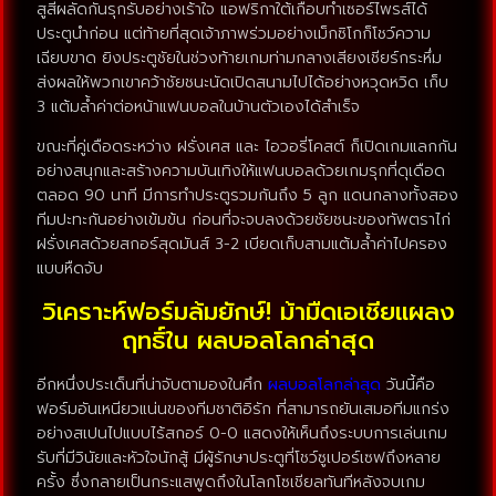
สูสีผลัดกันรุกรับอย่างเร้าใจ แอฟริกาใต้เกือบทำเซอร์ไพรส์ได้
ประตูนำก่อน แต่ท้ายที่สุดเจ้าภาพร่วมอย่างเม็กซิโกก็โชว์ความ
เฉียบขาด ยิงประตูชัยในช่วงท้ายเกมท่ามกลางเสียงเชียร์กระหึ่ม
ส่งผลให้พวกเขาคว้าชัยชนะนัดเปิดสนามไปได้อย่างหวุดหวิด เก็บ
3 แต้มล้ำค่าต่อหน้าแฟนบอลในบ้านตัวเองได้สำเร็จ
ขณะที่คู่เดือดระหว่าง ฝรั่งเศส และ ไอวอรี่โคสต์ ก็เปิดเกมแลกกัน
อย่างสนุกและสร้างความบันเทิงให้แฟนบอลด้วยเกมรุกที่ดุเดือด
ตลอด 90 นาที มีการทำประตูรวมกันถึง 5 ลูก แดนกลางทั้งสอง
ทีมปะทะกันอย่างเข้มข้น ก่อนที่จะจบลงด้วยชัยชนะของทัพตราไก่
ฝรั่งเศสด้วยสกอร์สุดมันส์ 3-2 เบียดเก็บสามแต้มล้ำค่าไปครอง
แบบหืดจับ
วิเคราะห์ฟอร์มล้มยักษ์! ม้ามืดเอเชียแผลง
ฤทธิ์ใน ผลบอลโลกล่าสุด
อีกหนึ่งประเด็นที่น่าจับตามองในศึก
ผลบอลโลกล่าสุด
วันนี้คือ
ฟอร์มอันเหนียวแน่นของทีมชาติอิรัก ที่สามารถยันเสมอทีมแกร่ง
อย่างสเปนไปแบบไร้สกอร์ 0-0 แสดงให้เห็นถึงระบบการเล่นเกม
รับที่มีวินัยและหัวใจนักสู้ มีผู้รักษาประตูที่โชว์ซูเปอร์เซฟถึงหลาย
ครั้ง ซึ่งกลายเป็นกระแสพูดถึงในโลกโซเชียลทันทีหลังจบเกม