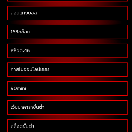
สอนแทงบอล
168สล็อต
สล็อตz16
คาสิโนออนไลน์888
90mini
เว็บบาคาร่าขั้นต่ํา
สล็อตขั้นต่ำ