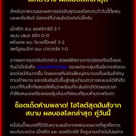
สำหรับภาพรวมและผลการแข่งขันฟุตบอลโลกประจำวันนี้ที่แฟน
บอลเทใจเชียร์ มีสกอร์ที่น่าสนใจดังต่อไปนี้ครับ
เม็กซิโก ชนะ แอฟริกาใต้ 2-1
สเปน เสมอ อิรัก 0-0
ฝรั่งเศส ชนะ ไอวอรี่โคสต์ 3-2
สหรัฐอเมริกา ชนะ ปารากวัย 1-0
จากผลการแข่งขันดังกล่าว ส่งผลให้สถานการณ์ของทีมเต็งและ
ทีมม้ามืดในศึก
ผลบอลโลกล่าสุด
ของแต่ละกลุ่มเริ่มมีความชัดเจน
แตกไลน์กันมากขึ้น โดยหลายทีมยักษ์ใหญ่สามารถเก็บแต้มสำคัญ
ตามเป้าหมาย และขยับอันดับขึ้นสู่กลุ่มนำบนตารางคะแนนได้สำเร็จ
ขณะที่ทีมเล็กก็แสดงให้เห็นว่าพร้อมที่จะล้มยักษ์ได้ตลอดเวลา
ทำให้แฟนบอลต้องคอยลุ้นกันนาทีย่อนาทีแบบห้ามกะพริบตา
ช็อตเด็ดห้ามพลาด! ไฮไลต์สุดมันส์จาก
สนาม ผลบอลโลกล่าสุด คู่วันนี้
หนึ่งในบิ๊กแมตช์ที่ได้รับความสนใจจากแฟนบอลมากที่สุดคือการ
พบกันระหว่าง เม็กซิโก และ แอฟริกาใต้ ซึ่งรูปเกมดำเนินไปอย่าง