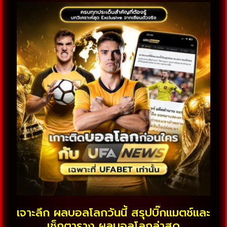
เจาะลึก ผลบอลโลกวันนี้ สรุปบิ๊กแมตช์และ
เช็กตาราง ผลบอลโลกล่าสุด