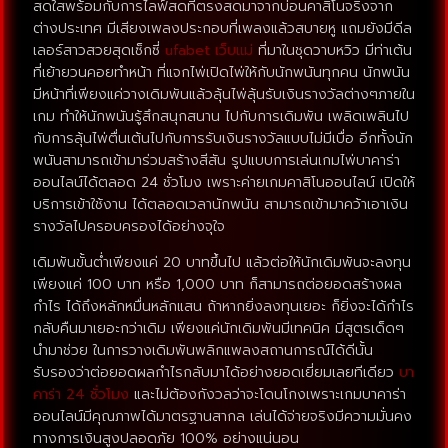
สดใสพร้อมกับการไลฟ์สดที่ตรงสดมาจากบ่อนคาสิโนจริงจาก
ต่างประเทศ มีเสียงเพลงประกอบที่เพลงแล้วสบายหู แถมยังมีดีล
เลอร์สาวสวยสุดเซ็กซี่
ufabet เว็บแม่
ที่มาในชุดวาบหวิว มีท่าเต้น
ที่เย้ายวนคอยทำหน้า ที่แจกไพ่เปิดไพ่ให้กับนักพนันทุกคน นักพนัน
มีหน้าที่เพียงแค่วางเดิมพันแล้วลุ้นไพ่ลุ้นรับเงินรางวัลต่างๆภายใน
เกม ทำให้นักพนันรู้สึกสนุกสนาน ไปกับการเดิมพัน เพลิดเพลินไป
กับการลุ้นไพ่ตื่นเต้นไปกับการรับเงินรางวัลแบบไม่มีเบื่อ อีกทั้งนัก
พนันสามารถเข้ามาร่วมสร้างสีสัน รูปแบบการเล่นเกมไพ่บาคาร่า
ออนไลน์ได้ตลอด 24 ชั่วโมง เพราะค่ายเกมคาสิโนออนไลน์ เปิดให้
บริการเข้าใช้งาน ได้ตลอดเวลานักพนัน สามารถเข้ามาคว้าเอาเงิน
รางวัลไปครอบครองได้อย่างจุใจ
เดิมพันขั้นต่ำเพียงแค่ 20 บาทขึ้นไป แล้วต่อให้นักเดิมพันจะลงทุน
เพียงแค่ 100 บาท หรือ 1,000 บาท ก็สามารถต่อยอดสร้างผล
กำไร ได้ถึงหลักหมื่นหลักแสน ถ้าหากยิ่งลงทุนเยอะ ก็ยิ่งจะได้กำไร
กลับคืนมาเยอะกว่าเดิม เพียงแค่นักเดิมพันมีเทคนิค มีสูตรเด็ดๆ
นำมาช่วย ในการวางเดิมพันพลิกแพลงสถานการณ์ได้ดีนั้น
รับรองว่าต่อยอดผลกำไรกลับมาได้อย่างยอดเยี่ยมเลยทีเดียว
บา
คาร่า 24 ชั่วโมง
และไม่ต้องกังวลว่าจะโดนโกงเพราะเกมบาคาร่า
ออนไลน์มีคุณภาพได้มาตรฐานสากล เล่นได้จ่ายจริงมีความมั่นคง
ทางการเงินสูงปลอดภัย 100% อย่างแน่นอน