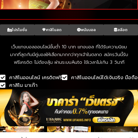
โปรโมชั่น
คาสิโนสด
พนันบอล
สลีอต
เว็บแทงบอลออนไลน์ขั้นต่ำ 10 บาท แทงบอล ที่ได้รับความนิยม
มากที่สุดกับมีคู่บอลให้เลือกมากกว่าทุกเจ้าในตลาด สมัครวันนี้รับ
ฟรีเครดิต ไม่ต้องลุ้น ผ่านระบบAuto ใช้เวลาไม่เกิน 3 วินาที
คาสิโนออนไลน์ เครดิตฟรี
คาสิโนออนไลน์ได้เงินจริง มือถือ
คาสิโน มาเก๊า