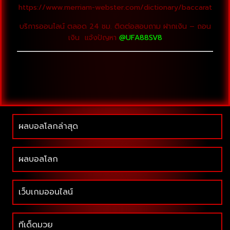
https://www.merriam-webster.com/dictionary/baccarat
บริการออนไลน์ ตลอด 24 ชม. ติดต่อสอบถาม ฝากเงิน – ถอน
เงิน แจ้งปัญหา
@UFA88SV8
ผลบอลโลกล่าสุด
ผลบอลโลก
เว็บเกมออนไลน์
ทีเด็ดมวย