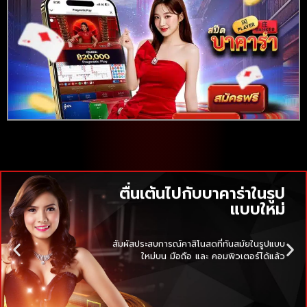
ตื่นเต้นไปกับบาคาร่าในรูป
แบบใหม่
สัมผัสประสบการณ์คาสิโนสดที่ทันสมัยในรูปแบบ
ใหม่บน มือถือ และ คอมพิวเตอร์ได้แล้ว
PLAY