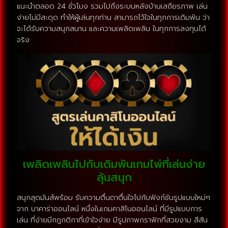
แนะนำตลอด 24 ชั่วโมง รวมไปถึงระบบหลังบ้านเสถียรภาพ เล่น
ง่ายไม่มีสะดุด ทำให้ผู้เล่นทุกท่าน สามารถไว้ใจในทุกการเดิมพัน ว่า
จะได้รับความสนุกสนาน และความเพลิดเพลิน ในทุกการลงทุนได้
จริง
เพลิดเพลินไปกับเดิมพันเกมไพ่ที่เล่นง่าย
ลุ้นสนุก
สนุกสุดมันส์พร้อม รับความตื่นตาตื่นใจไปกับฟังก์ชันรูปแบบใหม่ๆ
จาก บาคาร่าออนไลน์ หนึ่งในเกมคาสิโนออนไลน์ ที่มีรูปแบบการ
เล่น ที่ง่ายมีกฎกติกาที่เข้าใจง่าย มีรูปภาพกราฟิกที่สวยงาม สีสัน