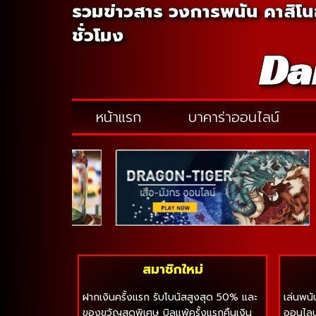
รวมข่าวสาร วงการพนัน คาสิ
ชั่วโมง
Da
หน้าแรก
บาคาร่าออนไลน์
สมาชิกใหม่
ฝากเงินครั้งแรก รับโบนัสสูงสุด 50% และ
เล่นพนั
ของขวัญสุดพิเศษ บิลแพ้ครั้งแรกคืนเงิน
ออนไลน์