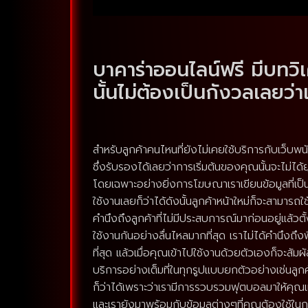
บาคาร่าออนไลน์ฟรี มีบทวิเ
นั้นไม่ต้องเป็นกังวลเลยว่
สำหรับลูกค้าคนไหนที่ยังไม่เคยใช้บริการกับเว็บพ
ซึ่งรับรองได้เลยว่าการเริ่มต้นของคุณนั้นจะไม่ได
โดยเฉพาะอย่างยิ่งการโฆษณาเราเขียนข้อมูลที่เป็น
ใช้งานเลยก็ว่าได้ดังนั้นลูกค้าหน้าใหม่ก็จะสามาร
คำนึงถึงลูกค้าที่ไม่มีประสบการณ์มาก่อนอยู่แล้วต
ใช้งานกันอย่างลื่นไหลมากที่สุด เราไม่ได้คำนึงถ
ที่สุด แล้วเมื่อคุณเข้าไปใช้งานด้วยตัวเองก็จะสัมผัส
บริการอย่างเต็มที่ในทุกรูปแบบยกตัวอย่างเช่นล
ก็ว่าได้เพราะว่าเรามีการรวบรวมฟุตบอลมาให้คุณ
และเรายังมาพร้อมกับข้อมูลต่างๆที่คุณต้องใช้ในกา