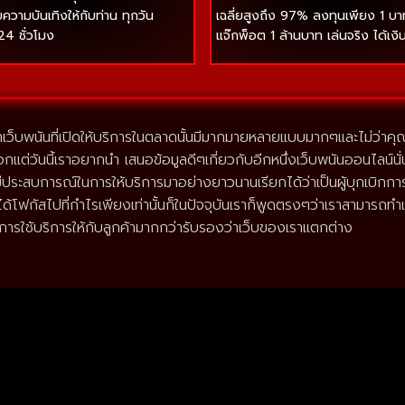
วามบันเทิงให้กับท่าน ทุกวัน
เฉลี่ยสูงถึง 97% ลงทุนเพียง 1 บาท
4 ชั่วโมง
แจ๊กพ็อต 1 ล้านบาท เล่นจริง ได้เงิ
้วว่าเว็บพนันที่เปิดให้บริการในตลาดนั้นมีมากมายหลายแบบมากๆและไม่ว่าคุ
กแต่วันนี้เราอยากนำ เสนอข้อมูลดีๆเกี่ยวกับอีกหนึ่งเว็บพนันออนไลน์นั
มีประสบการณ์ในการให้บริการมาอย่างยาวนานเรียกได้ว่าเป็นผู้บุกเบิกกา
่ได้โฟกัสไปที่กำไรเพียงเท่านั้นก็ในปัจจุบันเราก็พูดตรงๆว่าเราสามารถทำเ
รใช้บริการให้กับลูกค้ามากกว่ารับรองว่าเว็บของเราแตกต่าง