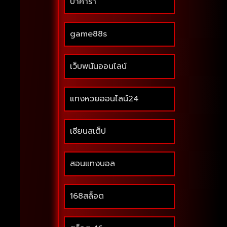
บาคาร่า
game88s
เว็บพนันออนไลน์
แทงหวยออนไลน์24
เซียนสเต็ป
สอนแทงบอล
168สล็อต