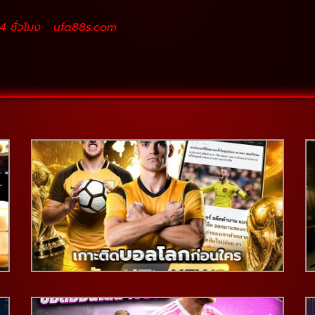
 24 ชั่วโมง
ufa88s.com