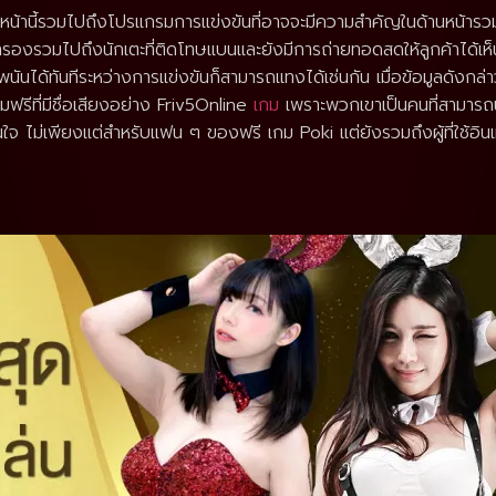
่อนหน้านี้รวมไปถึงโปรแกรมการแข่งขันที่อาจจะมีความสำคัญในด้านหน้าร
วสำรองรวมไปถึงนักเตะที่ติดโทษแบนและยังมีการถ่ายทอดสดให้ลูกค้าได้เ
ได้ทันทีระหว่างการแข่งขันก็สามารถแทงได้เช่นกัน เมื่อข้อมูลดังกล่
มฟรีที่มีชื่อเสียงอย่าง Friv5Online
เกม
เพราะพวกเขาเป็นคนที่สามารถ
นใจ ไม่เพียงแต่สำหรับแฟน ๆ ของฟรี เกม Poki แต่ยังรวมถึงผู้ที่ใช้อินเท