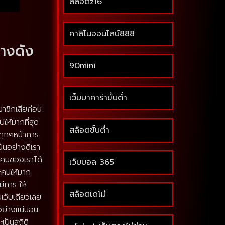
สล็อตz16
คาสิโนออนไลน์888
ทางดัง
90mini
เว็บบาคาร่าขั้นต่ํา
ชิกเสียก่อน
ให้มากที่สุด
สล็อตขั้นต่ำ
นทุกๆหน้าการ
ป็นอย่างดีเรา
ุกคนของเราได้
เว็บบอล 365
ละคนให้มาก
มีการ ให้
สล็อตเดโม่
เว็บเดียวเลย
อย่างแน่นอน
เป็นสถิติ