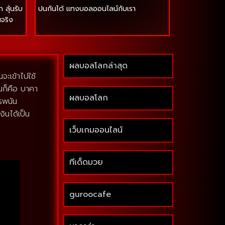
 ลุ้นรับ
ปนกันได้ แทงบอลออนไลน์กับเรา
นจริง
ผลบอลโลกล่าสุด
ณจะเข้าไปใช้
่นก็คือ บาคา
ผลบอลโลก
รพนัน
งินได้เป็น
เว็บเกมออนไลน์
ทีเด็ดมวย
guroocafe