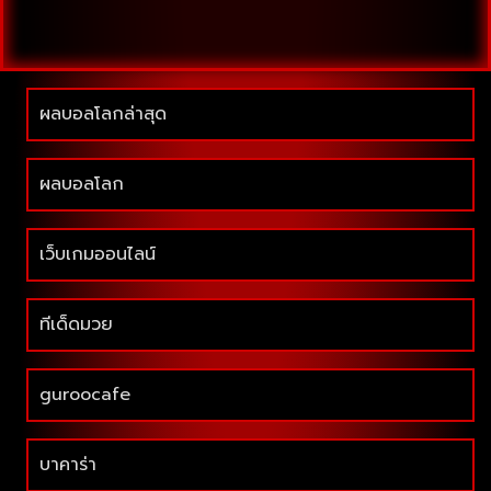
ผลบอลโลกล่าสุด
ผลบอลโลก
เว็บเกมออนไลน์
ทีเด็ดมวย
guroocafe
บาคาร่า