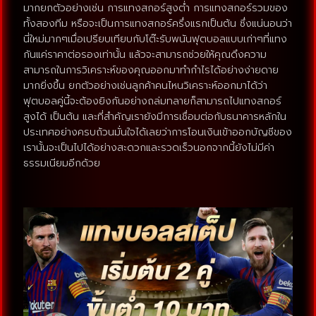
มากยกตัวอย่างเช่น การแทงสกอร์สูงต่ํา การแทงสกอร์รวมของ
ทั้งสองทีม หรือจะเป็นการแทงสกอร์ครึ่งแรกเป็นต้น ซึ่งแน่นอนว่า
นี่ใหม่มากๆเมื่อเปรียบเทียบกับโต๊ะรับพนันฟุตบอลแบบเก่าๆที่แทง
กันแค่ราคาต่อรองเท่านั้น แล้วจะสามารถช่วยให้คุณดึงความ
สามารถในการวิเคราะห์ของคุณออกมาทำกำไรได้อย่างง่ายดาย
มากยิ่งขึ้น ยกตัวอย่างเช่นลูกค้าคนไหนวิเคราะห์ออกมาได้ว่า
ฟุตบอลคู่นี้จะต้องยิงกันอย่างถล่มทลายก็สามารถไปแทงสกอร์
สูงได้ เป็นต้น และที่สำคัญเรายังมีการเชื่อมต่อกับธนาคารหลักใน
ประเทศอย่างครบถ้วนมั่นใจได้เลยว่าการโอนเงินเข้าออกบัญชีของ
เรานั้นจะเป็นไปได้อย่างสะดวกและรวดเร็วนอกจากนี้ยังไม่มีค่า
ธรรมเนียมอีกด้วย