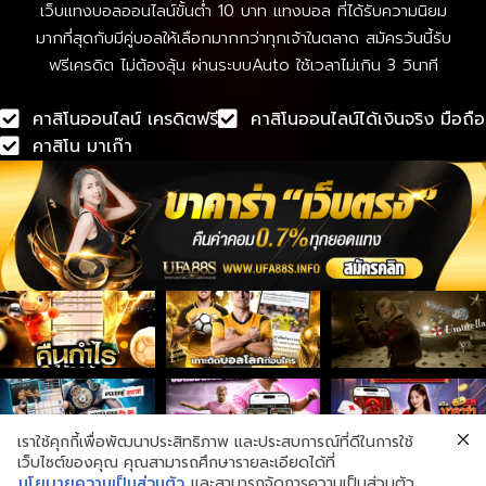
เว็บแทงบอลออนไลน์ขั้นต่ำ 10 บาท แทงบอล ที่ได้รับความนิยม
มากที่สุดกับมีคู่บอลให้เลือกมากกว่าทุกเจ้าในตลาด สมัครวันนี้รับ
ฟรีเครดิต ไม่ต้องลุ้น ผ่านระบบAuto ใช้เวลาไม่เกิน 3 วินาที
คาสิโนออนไลน์ เครดิตฟรี
คาสิโนออนไลน์ได้เงินจริง มือถือ
คาสิโน มาเก๊า
เราใช้คุกกี้เพื่อพัฒนาประสิทธิภาพ และประสบการณ์ที่ดีในการใช้
เว็บไซต์ของคุณ คุณสามารถศึกษารายละเอียดได้ที่
นโยบายความเป็นส่วนตัว
และสามารถจัดการความเป็นส่วนตัว