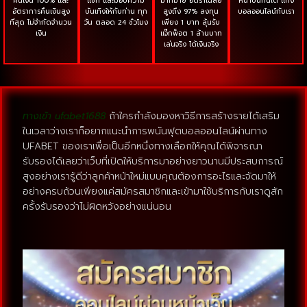
คืนเงิน 100% และ
แชท และมอบความ
มากมาย อัตราเฉลี่ย
หน้าปนกันได้ แทง
อัตราการคืนเงินสูง
บันเทิงให้กับท่าน ทุก
สูงถึง 97% ลงทุน
บอลออนไลน์กับเรา
ที่สุด ไม่จำกัดจำนวน
วัน ตลอด 24 ชั่วโมง
เพียง 1 บาท ลุ้นรับ
เงิน
แจ๊กพ็อต 1 ล้านบาท
เล่นจริง ได้เงินจริง
ทางเข้า ufabet1688
ถ้าใครกำลังมองหาวิธีการสร้างรายได้เสริม
ในเวลาว่างเราก็อยากแนะนำการพนันฟุตบอลออนไลน์ผ่านทาง
UFABET ของเราเพื่อเป็นอีกหนึ่งทางเลือกให้คุณได้พิจารณา
รับรองได้เลยว่าเว็บที่เปิดให้บริการมาอย่างยาวนานมีประสบการณ์
สูงอย่างเรารู้ดีว่าลูกค้าหน้าใหม่แบบคุณต้องการอะไรและจัดมาให้
อย่างครบถ้วนเพียงแค่สมัครสมาชิกและเข้ามาใช้บริการกับเราดูสัก
ครั้งรับรองว่าไม่ผิดหวังอย่างแน่นอน