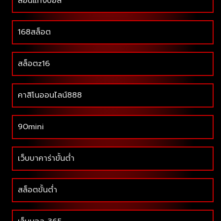
สอนแทงบอล
168สล็อต
สล็อตz16
คาสิโนออนไลน์888
90mini
เว็บบาคาร่าขั้นต่ํา
สล็อตขั้นต่ำ