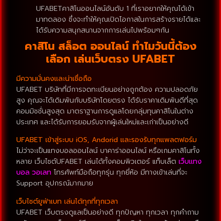
UFABETคาสิโนออนไลน์อันดับ 1 ที่เราอยากให้คุณได้เข้า
มาทดลอง ซึ่งจะทำให้คุณเปิดโอกาสในการสร้างรายได้และ
ได้รับความสนุกสนานจากการเล่นไปพร้อมๆกัน
คาสิโน สล็อต ออนไลน์ ทำไมวันนี้ต้อง
เลือก เล่นเว็บตรง UFABET
มีความมั่นคงและน่าเชื่อถือ
UFABET บริษัทที่มีการจดทะเบียนอย่างถูกต้อง ความปลอดภัย
สูง คุณจะได้เดิมพันกับบริษัทโดยตรง ได้รับราคาเดิมพันดีที่สุด
คอมมิชชั่นสูงสุด มาตราฐานการดูแลโดยกลุ่มทุนคาสิโนในต่าง
ประเทศ และได้รับการยอมรับจากผู้เล่นใหม่และเก่าเป็นอย่างดี
UFABET เข้าสู่ระบบ iOS, Andorid และรองรับทุกแพลตฟอร์ม
ไม่ว่าจะเป็นแทงบอลออนไลน์ บาคาร่าออนไลน์ หรือเกมคาสิโนทั้ง
หลาย เว็บไซต์UFABET เล่นได้ทั้งคอมพิวเตอร์ แท็บเล็ต
เว็บแทง
บอล วอเลท
โทรศัพท์มือถือทุกรุ่น ทุกยี่ห้อ มีทางเข้าเล่นที่จะ
Support อุปกรณ์มากมาย
เว็บไซต์ยูฟ่าเบท เล่นได้ทุกที่ทุกเวลา
UFABET เว็บตรงดูแลเป็นอย่างดี ทุกปัญหา ทุกเวลา ทุกคำถาม