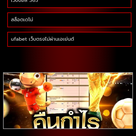
เว็บบอล 365
สล็อตเดโม่
ufabet เว็บตรงไม่ผ่านเอเย่นต์