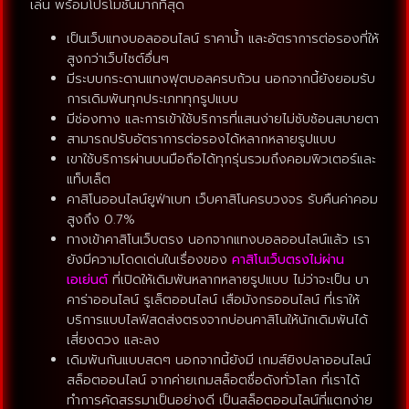
เล่น พร้อมโปรโมชั่นมากที่สุด
เป็นเว็บแทงบอลออนไลน์ ราคาน้ำ และอัตราการต่อรองที่ให้
สูงกว่าเว็บไซต์อื่นๆ
มีระบบกระดานแทงฟุตบอลครบถ้วน นอกจากนี้ยังยอมรับ
การเดิมพันทุกประเภททุกรูปแบบ
มีช่องทาง และการเข้าใช้บริการที่แสนง่ายไม่ซับซ้อนสบายตา
สามารถปรับอัตราการต่อรองได้หลากหลายรูปแบบ
เขาใช้บริการผ่านบนมือถือได้ทุกรุ่นรวมถึงคอมพิวเตอร์และ
แท็บเล็ต
คาสิโนออนไลน์ยูฟ่าเบท เว็บคาสิโนครบวงจร รับคืนค่าคอม
สูงถึง 0.7%
ทางเข้าคาสิโนเว็บตรง นอกจากแทงบอลออนไลน์แล้ว เรา
ยังมีความโดดเด่นในเรื่องของ
คาสิโนเว็บตรงไม่ผ่าน
เอเย่นต์
ที่เปิดให้เดิมพันหลากหลายรูปแบบ ไม่ว่าจะเป็น บา
คาร่าออนไลน์ รูเล็ตออนไลน์ เสือมังกรออนไลน์ ที่เราให้
บริการแบบไลฟ์สดส่งตรงจากบ่อนคาสิโนให้นักเดิมพันได้
เสี่ยงดวง และลง
เดิมพันกันแบบสดๆ นอกจากนี้ยังมี เกมส์ยิงปลาออนไลน์
สล็อตออนไลน์ จากค่ายเกมสล็อตชื่อดังทั่วโลก ที่เราได้
ทำการคัดสรรมาเป็นอย่างดี เป็นสล็อตออนไลน์ที่แตกง่าย